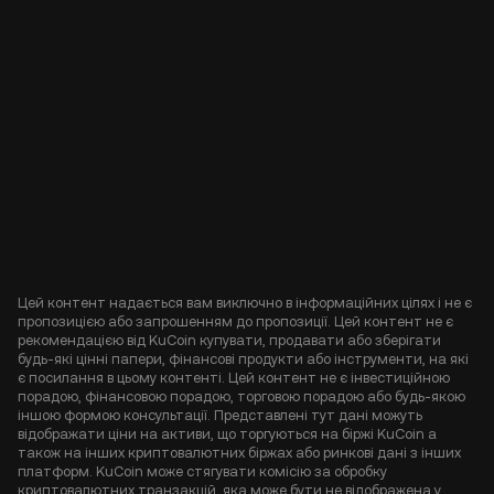
Цей контент надається вам виключно в інформаційних цілях і не є
пропозицією або запрошенням до пропозиції. Цей контент не є
рекомендацією від KuCoin купувати, продавати або зберігати
будь-які цінні папери, фінансові продукти або інструменти, на які
є посилання в цьому контенті. Цей контент не є інвестиційною
порадою, фінансовою порадою, торговою порадою або будь-якою
іншою формою консультації. Представлені тут дані можуть
відображати ціни на активи, що торгуються на біржі KuCoin а
також на інших криптовалютних біржах або ринкові дані з інших
платформ. KuCoin може стягувати комісію за обробку
криптовалютних транзакцій, яка може бути не відображена у