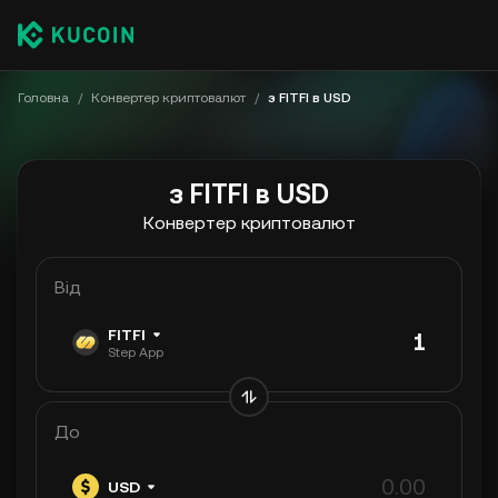
Головна
/
Конвертер криптовалют
/
з FITFI в USD
з FITFI в USD
Конвертер криптовалют
Від
FITFI
Step App
До
USD