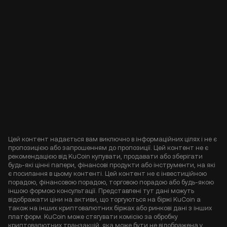
Цей контент надається вам виключно в інформаційних цілях і не є
пропозицією або запрошенням до пропозиції. Цей контент не є
рекомендацією від KuCoin купувати, продавати або зберігати
будь-які цінні папери, фінансові продукти або інструменти, на які
є посилання в цьому контенті. Цей контент не є інвестиційною
порадою, фінансовою порадою, торговою порадою або будь-якою
іншою формою консультації. Представлені тут дані можуть
відображати ціни на активи, що торгуються на біржі KuCoin а
також на інших криптовалютних біржах або ринкові дані з інших
платформ. KuCoin може стягувати комісію за обробку
криптовалютних транзакцій, яка може бути не відображена у