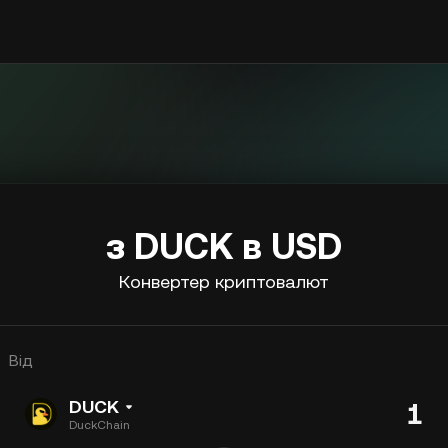
з DUCK в USD
Конвертер криптовалют
Від
DUCK
DuckChain