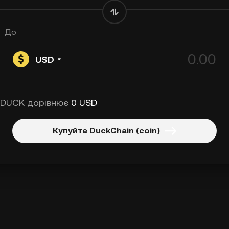
До
USD
 DUCK дорівнює
0 USD
Купуйте DuckChain (coin)