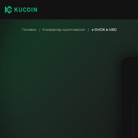
Головна
/
Конвертер криптовалют
/
з DUCK в USD