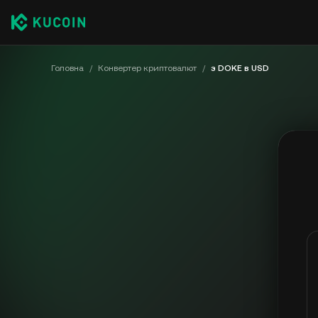
Головна
/
Конвертер криптовалют
/
з DOKE в USD