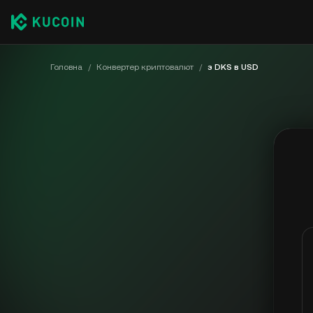
Головна
/
Конвертер криптовалют
/
з DKS в USD