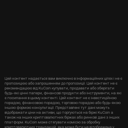
Цей контент надається вам виключно в інформаційних цілях і не є
пропозицією або запрошенням до пропозиції. Цей контент не є
рекомендацією від KuCoin купувати, продавати або зберігати
будь-які цінні папери, фінансові продукти або інструменти, на які
є посилання в цьому контенті. Цей контент не є інвестиційною
порадою, фінансовою порадою, торговою порадою або будь-якою
іншою формою консультації. Представлені тут дані можуть
відображати ціни на активи, що торгуються на біржі KuCoin а
також на інших криптовалютних біржах або ринкові дані з інших
платформ. KuCoin може стягувати комісію за обробку
криптовалютних транзакцій, яка може бути не відображена у