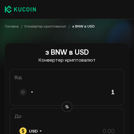
Головна
/
Конвертер криптовалют
/
з BNW в USD
з BNW в USD
Конвертер криптовалют
Від
До
USD