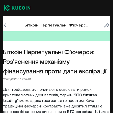
Біткоїн Перпетуальні Ф'ючерси: Роз'яснення механізму фінансування проти дати експірації
Біткоїн Перпетуальні Ф'ючерси:
Роз'яснення механізму
фінансування проти дати експірації
2025/08/08 17:54:01
Для трейдерів, які починають освоювати ринок
криптовалютних деривативів, термін "
BTC futures
trading
" може здаватися занадто простим. Хоча
традиційні ф'ючерсні контракти вже десятиліттями є
основою фінансових ринків, поява
BTC perpetual futures