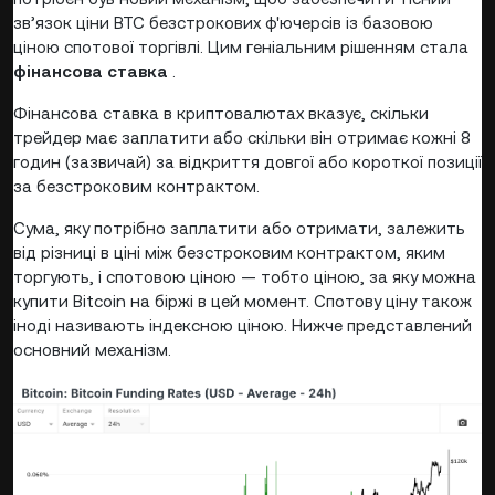
зв’язок ціни BTC безстрокових ф'ючерсів із базовою
ціною спотової торгівлі. Цим геніальним рішенням стала
фінансова ставка
.
Фінансова ставка в криптовалютах вказує, скільки
трейдер має заплатити або скільки він отримає кожні 8
годин (зазвичай) за відкриття довгої або короткої позиції
за безстроковим контрактом.
Сума, яку потрібно заплатити або отримати, залежить
від різниці в ціні між безстроковим контрактом, яким
торгують, і спотовою ціною — тобто ціною, за яку можна
купити Bitcoin на біржі в цей момент. Спотову ціну також
іноді називають індексною ціною. Нижче представлений
основний механізм.