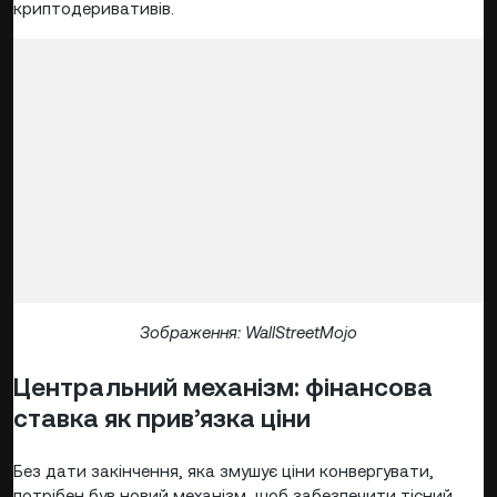
криптодеривативів.
Зображення: WallStreetMojo
Центральний механізм: фінансова
ставка як прив’язка ціни
Без дати закінчення, яка змушує ціни конвергувати,
потрібен був новий механізм, щоб забезпечити тісний