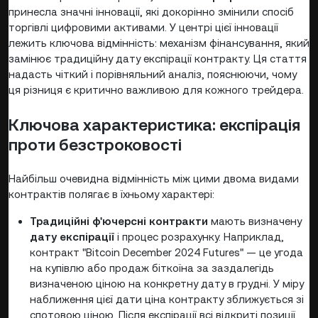
принесла значні інновації, які докорінно змінили спосіб
торгівлі цифровими активами. У центрі цієї інновації
лежить ключова відмінність: механізм фінансування, який
замінює традиційну дату експірації контракту. Ця стаття
надасть чіткий і порівняльний аналіз, пояснюючи, чому
ця різниця є критично важливою для кожного трейдера.
Ключова характеристика: експірація
проти безстроковості
Найбільш очевидна відмінність між цими двома видами
контрактів полягає в їхньому характері:
Традиційні ф'ючерсні контракти
мають визначену
дату експірації
і процес розрахунку. Наприклад,
контракт "Bitcoin December 2024 Futures" — це угода
на купівлю або продаж біткоїна за заздалегідь
визначеною ціною на конкретну дату в грудні. У міру
наближення цієї дати ціна контракту зближується зі
спотовою ціною. Після експірації всі відкриті позиції