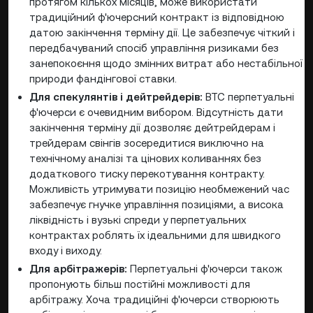
протягом кількох місяців, може використати
традиційний ф'ючерсний контракт із відповідною
датою закінчення терміну дії. Це забезпечує чіткий і
передбачуваний спосіб управління ризиками без
занепокоєння щодо змінних витрат або нестабільної
природи фандінгової ставки.
Для спекулянтів і дейтрейдерів:
BTC перпетуальні
ф'ючерси є очевидним вибором. Відсутність дати
закінчення терміну дії дозволяє дейтрейдерам і
трейдерам свінгів зосередитися виключно на
технічному аналізі та цінових коливаннях без
додаткового тиску перекотування контракту.
Можливість утримувати позицію необмежений час
забезпечує гнучке управління позиціями, а висока
ліквідність і вузькі спреди у перпетуальних
контрактах роблять їх ідеальними для швидкого
входу і виходу.
Для арбітражерів:
Перпетуальні ф'ючерси також
пропонують більш постійні можливості для
арбітражу. Хоча традиційні ф'ючерси створюють