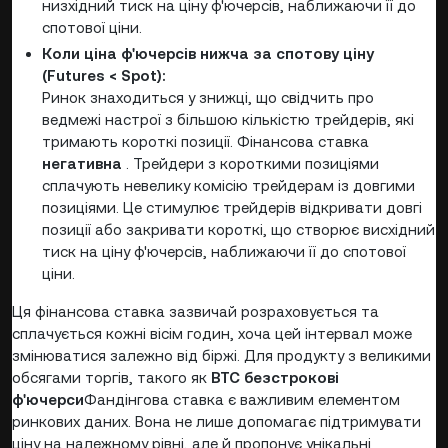
низхідний тиск на ціну ф'ючерсів, наближаючи її до
спотової ціни.
Коли ціна ф'ючерсів нижча за спотову ціну
(Futures < Spot):
Ринок знаходиться у знижці, що свідчить про
ведмежі настрої з більшою кількістю трейдерів, які
тримають короткі позиції. Фінансова ставка
негативна
. Трейдери з короткими позиціями
сплачують невелику комісію трейдерам із довгими
позиціями. Це стимулює трейдерів відкривати довгі
позиції або закривати короткі, що створює висхідний
тиск на ціну ф'ючерсів, наближаючи її до спотової
ціни.
Ця фінансова ставка зазвичай розраховується та
сплачується кожні вісім годин, хоча цей інтервал може
змінюватися залежно від біржі. Для продукту з великими
обсягами торгів, такого як
BTC безстрокові
ф'ючерси
Фандінгова ставка є важливим елементом
ринкових даних. Вона не лише допомагає підтримувати
ціну на належному рівні, але й пропонує унікальні