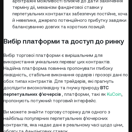
арбітражні можливості ближче до дати закінчення
терміну дії, механізм фандінгової ставки у
перпетуальних контрактах забезпечує постійне, хоча
й невелике, джерело потенційного прибутку завдяки
балансуванню довгих та коротких позицій.
Вибір платформи та доступ до ринку
Вибір торгової платформи є вирішальним для
використання унікальних переваг цих контрактів.
Надійна платформа повинна пропонувати глибоку
ліквідність, стабільне виконання ордерів і прозорі дані по
обох типах контрактів. Для трейдерів, які прагнуть
дослідити високоліквідну та гнучку природу
BTC
перпетуальних ф'ючерсів
, платформи, такі як
KuCoin
,
пропонують потужний торговий інтерфейс.
Ви можете знайти торгову сторінку для одного з
найбільш популярних перпетуальних ф'ючерсних
контрактів, яка надає дані в реальному часі щодо ціни,
обсягу та фандінгових ставок,