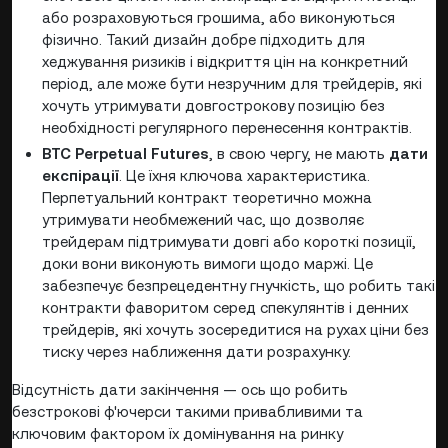
або розраховуються грошима, або виконуються
фізично. Такий дизайн добре підходить для
хеджування ризиків і відкриття цін на конкретний
період, але може бути незручним для трейдерів, які
хочуть утримувати довгострокову позицію без
необхідності регулярного перенесення контрактів.
BTC Perpetual Futures
, в свою чергу, не мають
дати
експірації
. Це їхня ключова характеристика.
Перпетуальний контракт теоретично можна
утримувати необмежений час, що дозволяє
трейдерам підтримувати довгі або короткі позиції,
доки вони виконують вимоги щодо маржі. Це
забезпечує безпрецедентну гнучкість, що робить такі
контракти фаворитом серед спекулянтів і денних
трейдерів, які хочуть зосередитися на рухах ціни без
тиску через наближення дати розрахунку.
Відсутність дати закінчення — ось що робить
безстрокові ф'ючерси такими привабливими та
ключовим фактором їх домінування на ринку