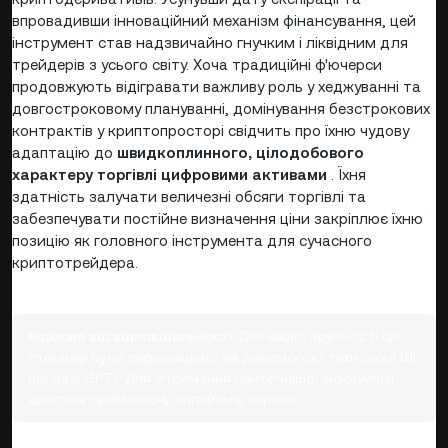
впровадивши інноваційний механізм фінансування, цей
інструмент став надзвичайно гнучким і ліквідним для
трейдерів з усього світу. Хоча традиційні ф'ючерси
продовжують відігравати важливу роль у хеджуванні та
довгостроковому плануванні, домінування безстрокових
контрактів у криптопросторі свідчить про їхню чудову
адаптацію до
швидкоплинного, цілодобового
характеру торгівлі цифровими активами
. Їхня
здатність залучати величезні обсяги торгівлі та
забезпечувати постійне визначення ціни закріплює їхню
позицію як головного інструмента для сучасного
криптотрейдера.
Відмова від відповідальності:
Для вашої зручності цю
сторінку було перекладено за допомогою технології ШІ
(на базі GPT). Для отримання найточнішої інформації
дивіться оригінальну англійську версію.