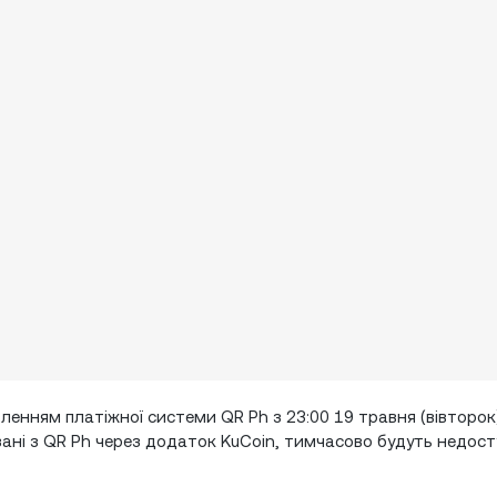
ленням платіжної системи QR Ph з 23:00 19 травня (вівторок
язані з QR Ph через додаток KuCoin, тимчасово будуть недост