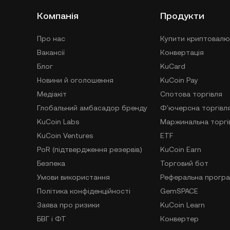
Компанія
Продукти
Про нас
Купити криптовалю
Вакансії
Конвертація
Блог
KuCard
Новини й оголошення
KuCoin Pay
Медіакіт
Спотова торгівля
Глобальний амбасадор бренду
Фʼючерсна торгівл
KuCoin Labs
Маржинальна торгі
KuCoin Ventures
ETF
PoR (підтвердження резервів)
KuCoin Earn
Безпека
Торговий бот
Умови використання
Реферальна прогр
Політика конфіденційності
GemSPACE
Заява про ризики
KuCoin Learn
БВГ і ФТ
Конвертер