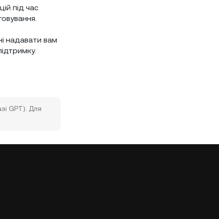
ій під час
говування.
ні надавати вам
підтримку.
зі GPT). Для