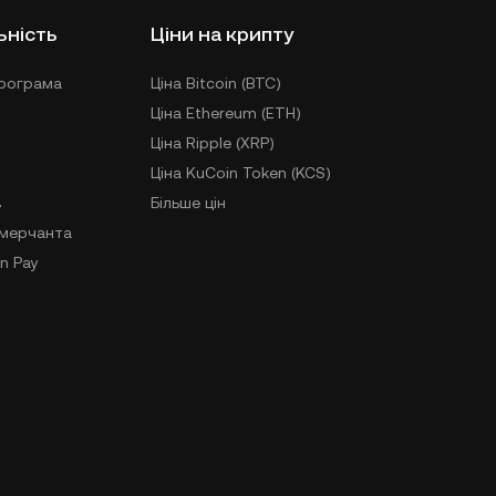
ьність
Ціни на крипту
рограма
Ціна Bitcoin (BTC)
Ціна Ethereum (ETH)
Ціна Ripple (XRP)
Ціна KuCoin Token (KCS)
в
Більше цін
-мерчанта
n Pay