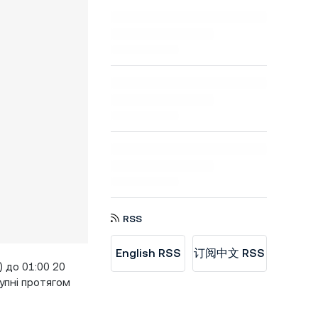
RSS
English RSS
订阅中文 RSS
) до 01:00 20
упні протягом