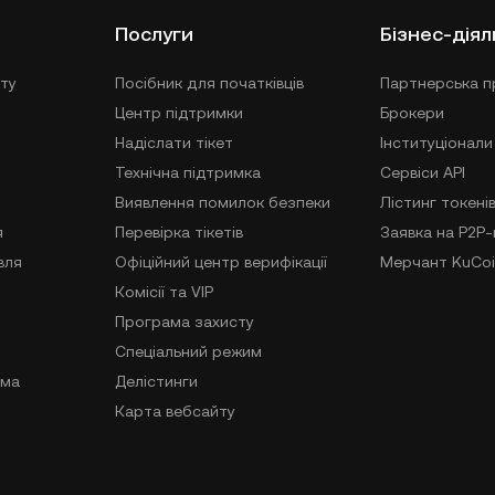
Послуги
Бізнес-діял
ту
Посібник для початківців
Партнерська п
Центр підтримки
Брокери
Надіслати тікет
Інституціонали
Технічна підтримка
Сервіси API
Виявлення помилок безпеки
Лістинг токені
я
Перевірка тікетів
Заявка на P2P
вля
Офіційний центр верифікації
Мерчант KuCoi
Комісії та VIP
Програма захисту
Спеціальний режим
ама
Делістинги
Карта вебсайту