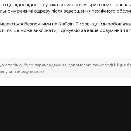
ти це відповідно та уникати виконання критичних транзакц
льному режимі одразу після завершення технічного обслу
залишаються безпечними на KuCoin. Як завжди, ми зобов’яза
і, які це може викликати, і дякуємо за ваше розуміння та 
цю сторінку було перекладено за допомогою технології ШІ (на ба
ьну англійську версію.