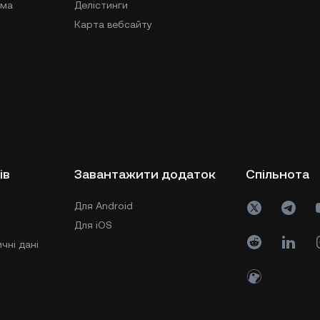
ама
Делістинги
Карта вебсайту
ів
Завантажити додаток
Спільнота
Для Android
Для iOS
чні дані