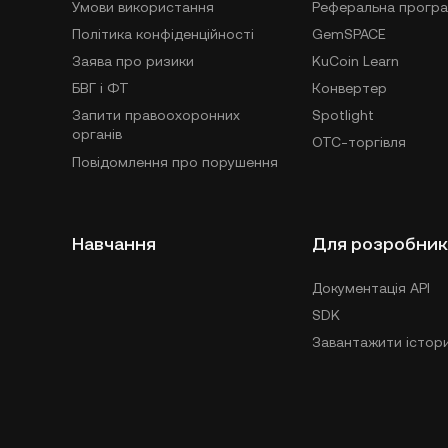
Умови використання
Реферальна прогр
Політика конфіденційності
GemSPACE
Заява про ризики
KuCoin Learn
БВГ і ФТ
Конвертер
Запити правоохоронних
Spotlight
органів
OTC-торгівля
Повідомлення про порушення
Навчання
Для розробник
Документація API
SDK
Завантажити істори