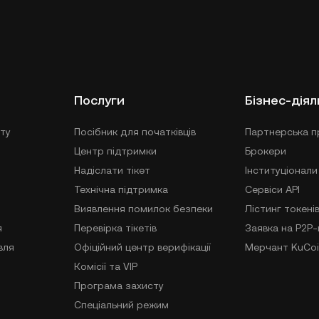
Послуги
Бізнес-діял
ту
Посібник для початківців
Партнерська п
Центр підтримки
Брокери
Надіслати тікет
Інституціонали
Технічна підтримка
Сервіси API
Виявлення помилок безпеки
Лістинг токені
я
Перевірка тікетів
Заявка на P2P
вля
Офіційний центр верифікації
Мерчант KuCoi
Комісії та VIP
Програма захисту
Спеціальний режим