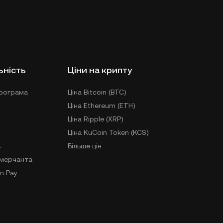
ьність
Ціни на крипту
рограма
Ціна Bitcoin (BTC)
Ціна Ethereum (ETH)
Ціна Ripple (XRP)
Ціна KuCoin Token (KCS)
в
Більше цін
-мерчанта
n Pay