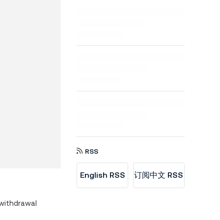
RSS
English RSS
订阅中文 RSS
 withdrawal