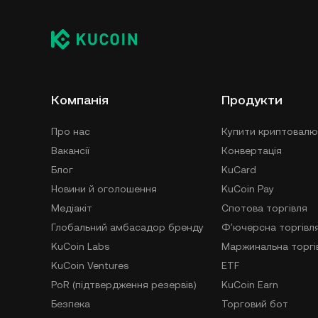
Компанія
Продукти
Про нас
Купити криптовалю
Вакансії
Конвертація
Блог
KuCard
Новини й оголошення
KuCoin Pay
Медіакіт
Спотова торгівля
Глобальний амбасадор бренду
Фʼючерсна торгівл
KuCoin Labs
Маржинальна торгі
KuCoin Ventures
ETF
PoR (підтвердження резервів)
KuCoin Earn
Безпека
Торговий бот