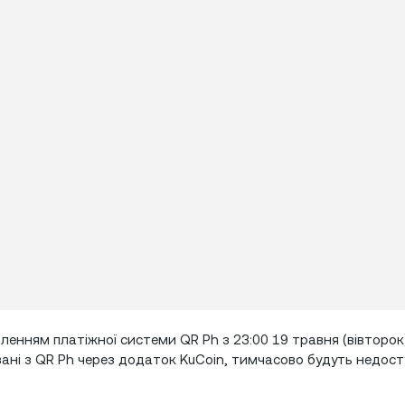
ленням платіжної системи QR Ph з 23:00 19 травня (вівторок
язані з QR Ph через додаток KuCoin, тимчасово будуть недост