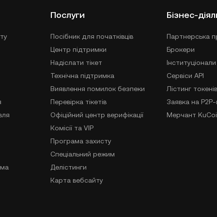
Послуги
Бізнес-діял
ту
Посібник для початківців
Партнерська п
Центр підтримки
Брокери
Надіслати тікет
Інституціонали
Технічна підтримка
Сервіси API
Виявлення помилок безпеки
Лістинг токені
я
Перевірка тікетів
Заявка на P2P
вля
Офіційний центр верифікації
Мерчант KuCoi
Комісії та VIP
Програма захисту
Спеціальний режим
ама
Делістинги
Карта вебсайту