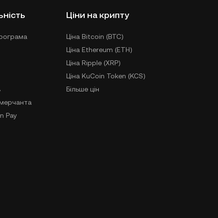
ьність
Ціни на крипту
рограма
Ціна Bitcoin (BTC)
Ціна Ethereum (ETH)
Ціна Ripple (XRP)
Ціна KuCoin Token (KCS)
в
Більше цін
-мерчанта
n Pay