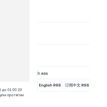
RSS
English RSS
订阅中文 RSS
) до 01:00 20
упні протягом