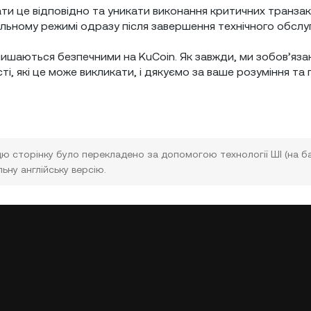
ти це відповідно та уникати виконання критичних транзакц
льному режимі одразу після завершення технічного обслу
залишаються безпечними на KuCoin. Як завжди, ми зобов’яза
і, які це може викликати, і дякуємо за ваше розуміння та 
цю сторінку було перекладено за допомогою технології ШІ (на ба
ьну англійську версію.