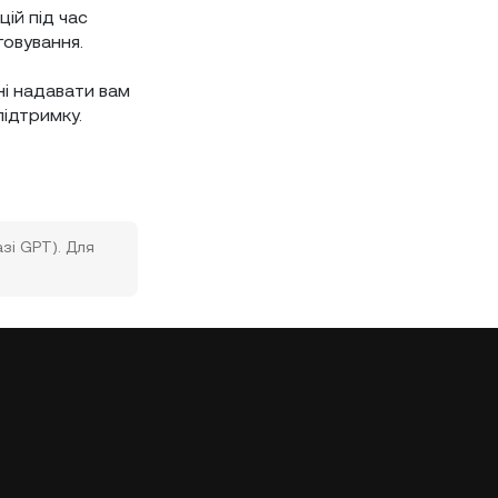
ій під час
говування.
ні надавати вам
підтримку.
зі GPT). Для