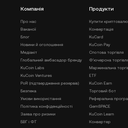
Компанія
Продукти
Про нас
Купити криптовалю
Вакансії
Конвертація
Блог
KuCard
Новини й оголошення
KuCoin Pay
Медіакіт
Спотова торгівля
Глобальний амбасадор бренду
Фʼючерсна торгівл
KuCoin Labs
Маржинальна торгі
KuCoin Ventures
ETF
PoR (підтвердження резервів)
KuCoin Earn
Безпека
Торговий бот
Умови використання
Реферальна прогр
Політика конфіденційності
GemSPACE
Заява про ризики
KuCoin Learn
БВГ і ФТ
Конвертер