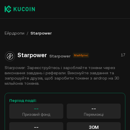
Ейрдропи
/
Starpower
Starpower
17
Starpower
Майбутні
Starpower: Зареєструйтесь і заробляйте токени через
виконання завдань і реферали. Виконуйте завдання та
запрошуйте друзів, щоб заробити токени з airdrop на 30
мільйонів токенів.
Період події:
--
--
Призовий фонд
Переможці
--
30M