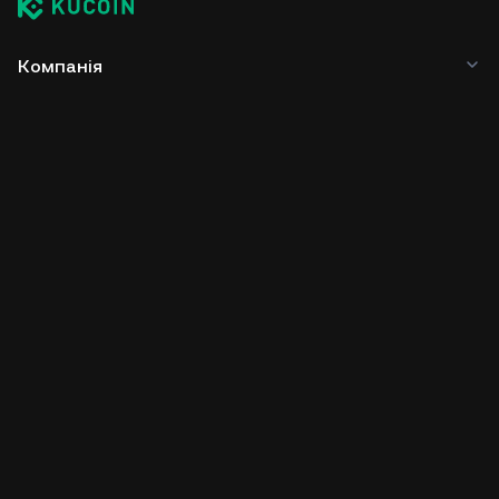
Компанія
Продукти
Послуги
Бізнес-діяльність
Ціни на крипту
Навчання
Для розробників
Завантажити додаток
Спільнота