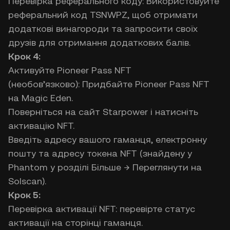
Перевірка реферального коду: Використовуйте
реферальний код TSNWPZ, щоб отримати
додаткові винагороди та запросити своїх
друзів для отримання додаткових балів.
Крок 4:
Активуйте Pioneer Pass NFT
(необов’язково): Придбайте Pioneer Pass NFT
на Magic Eden.
Поверніться на сайт Starpower і натисніть
активацію NFT.
Введіть адресу вашого гаманця, електронну
пошту та адресу токена NFT (знайдену у
Phantom у розділі Більше → Переглянути на
Solscan).
Крок 5:
Перевірка активації NFT: перевірте статус
активації на сторінці гаманця.