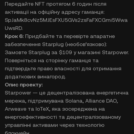
Передайте NFT протягом 6 годин після
активації на офіційну адресу гаманця:
SpJaMk8cvNz5MJEsFXU5GVs2zsFaFXCGmi5Wwa
UwsRD.
Крок 6:
Придбайте та перевірте апаратне
забезпечення Starplug (необов’язково):
Замовте Starplug за $109 у магазині Starpower.
Поверніться на сторінку гаманця та
підтвердьте право власності для отримання
додаткових винагород.
Опис проекту:
Starpower — це децентралізована енергетична
мережа, підтримувана Solana, Alliance DAO,
Arweave та IoTeX, яка зосереджена на
енергоефективності та децентралізованому
управлінні активами через технологію
блокчейн.