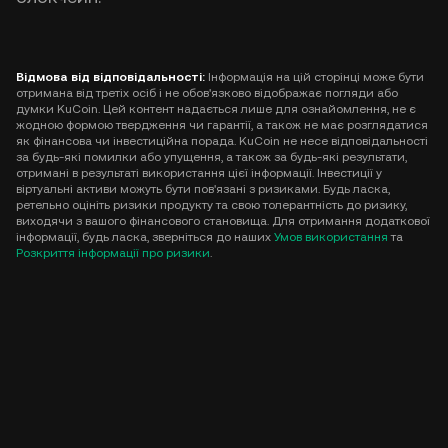
Відмова від відповідальності:
Інформація на цій сторінці може бути
отримана від третіх осіб і не обов'язково відображає погляди або
думки KuCoin. Цей контент надається лише для ознайомлення, не є
жодною формою твердження чи гарантії, а також не має розглядатися
як фінансова чи інвестиційна порада. KuCoin не несе відповідальності
за будь-які помилки або упущення, а також за будь-які результати,
отримані в результаті використання цієї інформації. Інвестиції у
віртуальні активи можуть бути пов'язані з ризиками. Будь ласка,
ретельно оцініть ризики продукту та свою толерантність до ризику,
виходячи з вашого фінансового становища. Для отримання додаткової
інформації, будь ласка, зверніться до наших
Умов використання
та
Розкриття інформації про ризики
.