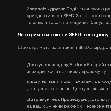
Запросіть друзів:
Поділіться своєю р
приєднатися до SEED. За кожного запр
токенів, а також потенційний бонус ке
Як отримати токени SEED з еірдропу
Щоб отримати ваші токени SEED з еірдроп
Доступ до розділу Airdrop:
Відкрийте г
знаходиться в нижньому правому куті.
Виберіть Ваш Обмін:
Натисніть на розд
доступних варіантів. Доступні кілька ва
Дотримуйтесь Процедури:
Дотримуйте
на ваш обмінний рахунок. Переконайт