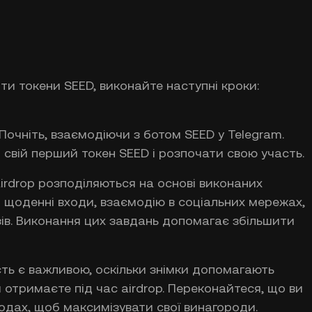
ти токени SEED, виконайте наступні кроки:
Почніть, взаємодіючи з ботом SEED у Telegram.
свій перший токен SEED і розпочати свою участь.
irdrop розподіляються на основі виконаних
 щоденні входи, взаємодію в соціальних мережах,
узів. Виконання цих завдань допомагає збільшити
сть є важливою, оскільки знімки допомагають
ви отримаєте під час airdrop. Переконайтеся, що ви
одах, щоб максимізувати свої винагороди.