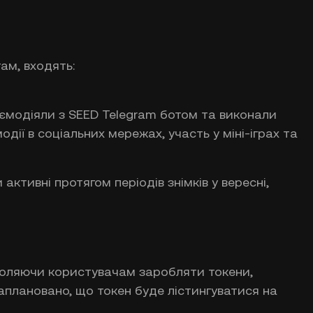
ам, входять:
аємодіяли з SEED Telegram ботом та виконали
одії в соціальних мережах, участь у міні-іграх та
 активні протягом періодів знімків у вересні,
зволяючи користувачам заробляти токени,
Заплановано, що токен буде лістингуватися на