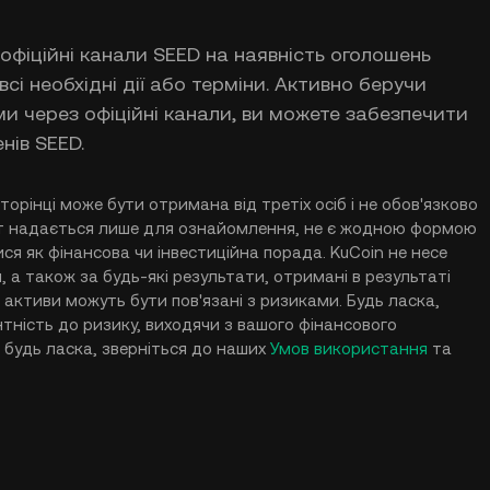
офіційні канали SEED на наявність оголошень
і необхідні дії або терміни. Активно беручи
и через офіційні канали, ви можете забезпечити
нів SEED.
сторінці може бути отримана від третіх осіб і не обов'язково
нт надається лише для ознайомлення, не є жодною формою
ся як фінансова чи інвестиційна порада. KuCoin не несе
, а також за будь-які результати, отримані в результаті
ні активи можуть бути пов'язані з ризиками. Будь ласка,
тність до ризику, виходячи з вашого фінансового
 будь ласка, зверніться до наших
Умов використання
та