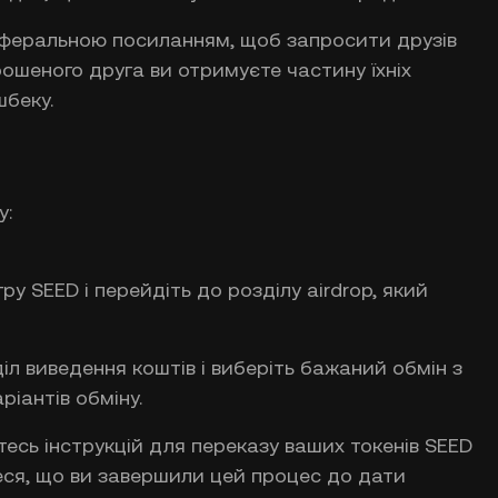
еферальною посиланням, щоб запросити друзів
ошеного друга ви отримуєте частину їхніх
шбеку.
у:
ру SEED і перейдіть до розділу airdrop, який
іл виведення коштів і виберіть бажаний обмін з
ріантів обміну.
сь інструкцій для переказу ваших токенів SEED
еся, що ви завершили цей процес до дати