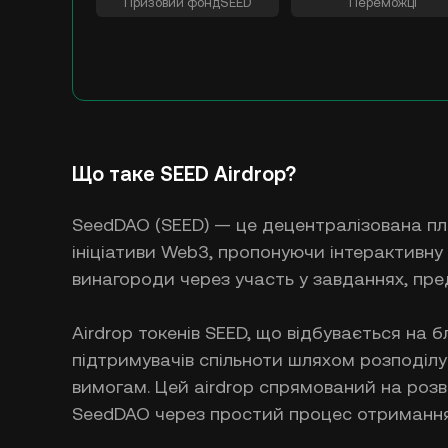
Призовий фонд
SEED
Переможці
Що таке SEED Airdrop?
SeedDAO (SEED) — це децентралізована пла
ініціативи Web3, пропонуючи інтерактивн
винагороди через участь у завданнях, пр
Airdrop токенів SEED, що відбувається на б
підтримувачів спільноти шляхом розподілу 
вимогам. Цей airdrop спрямований на розв
SeedDAO через простий процес отримання