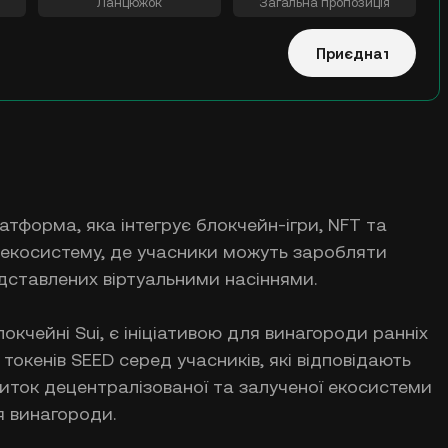
Ланцюжок
Загальна пропозиція
Приєднатися
тформа, яка інтегрує блокчейн-ігри, NFT та
у екосистему, де учасники можуть заробляти
едставлених віртуальними насіннями.
локчейні Sui, є ініціативою для винагороди ранніх
токенів SEED серед учасників, які відповідають
иток децентралізованої та залученої екосистеми
 винагороди.