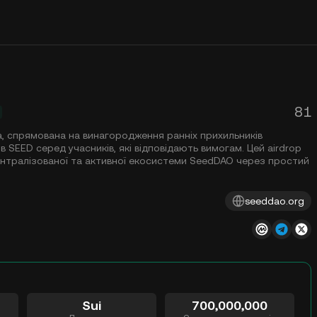
81
ва, спрямована на винагородження ранніх прихильників
 SEED серед учасників, які відповідають вимогам. Цей airdrop
ентралізованої та активної екосистеми SeedDAO через простий
seeddao.org
Sui
700,000,000