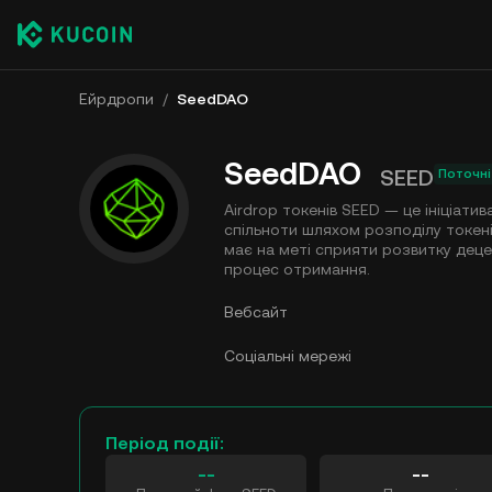
Ейрдропи
/
SeedDAO
SeedDAO
SEED
Поточні
Airdrop токенів SEED — це ініціати
спільноти шляхом розподілу токенів
має на меті сприяти розвитку дец
процес отримання.
Вебсайт
Соціальні мережі
Період події:
--
--