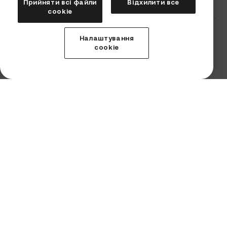
Прийняти всі файли
Відхилити все
сookie
Компанія
Безпека
Налаштування
Умови використання
cookie
Заява про ризики
Запити правоохоронних органів
Повідомлення про порушення
Imprint (Impressum)
Продукти
Послуги
Інституційний
Інституціонали
Завантажити додаток