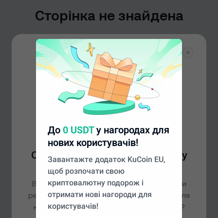
Сторінка не знайдена
Ми не змогли знайти сторінку, яку ви шукаєте, але
не хвилюйтеся – на нашій головній сторінці є ще
багато чого цікавого.
На головну
До
0 USDT
у нагородах для
нових користувачів!
Схоже, ви перебуваєте в іншому
Завантажте додаток KuCoin EU,
регіоні
щоб розпочати свою
криптовалютну подорож і
Виходячи з вашого місцеперебування, ми
отримати нові нагороди для
рекомендуємо перейти на сайт
Global
для
користувачів!
кращого досвіду. Бажаєте продовжити?