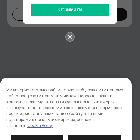
Отримати
Не зараз
Перейти
Ми використовуємо файли cookie, щоб дозволити нашому
сайту працювати належним чином, персоналізувати
контент і рекламу, надавати функції соціальних мереж і
аналізувати наш трафік. Ми також ділимося інформацією
про використання вами нашого сайту з нашими
партнерами в соціальних мережах, рекламі і
аналітиці.
Cookie Policy