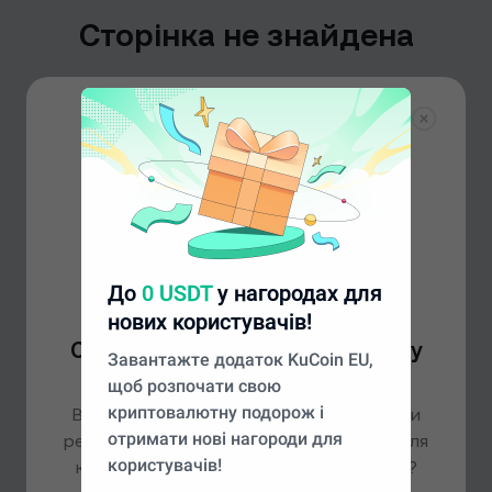
Сторінка не знайдена
Ми не змогли знайти сторінку, яку ви шукаєте, але
не хвилюйтеся – на нашій головній сторінці є ще
багато чого цікавого.
На головну
До
0 USDT
у нагородах для
нових користувачів!
Схоже, ви перебуваєте в іншому
Завантажте додаток KuCoin EU,
регіоні
щоб розпочати свою
криптовалютну подорож і
Виходячи з вашого місцеперебування, ми
отримати нові нагороди для
рекомендуємо перейти на сайт
Global
для
користувачів!
кращого досвіду. Бажаєте продовжити?