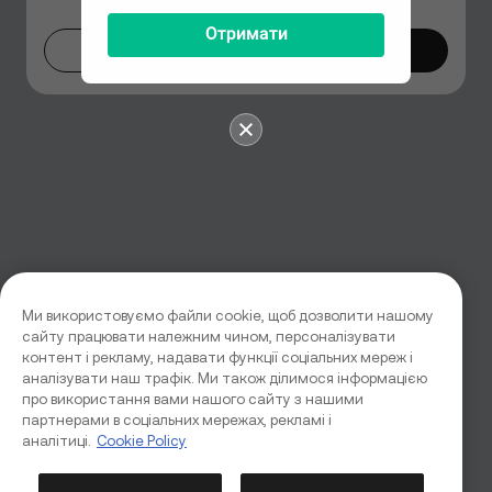
Отримати
Не зараз
Перейти
Ми використовуємо файли cookie, щоб дозволити нашому
сайту працювати належним чином, персоналізувати
контент і рекламу, надавати функції соціальних мереж і
аналізувати наш трафік. Ми також ділимося інформацією
про використання вами нашого сайту з нашими
партнерами в соціальних мережах, рекламі і
аналітиці.
Cookie Policy