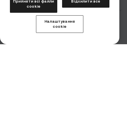
Прийняти всі файли
Відхилити все
сookie
Компанія
Безпека
Налаштування
Умови використання
cookie
Заява про ризики
Запити правоохоронних органів
Повідомлення про порушення
Imprint (Impressum)
Продукти
Послуги
Інституційний
Інституціонали
Завантажити додаток