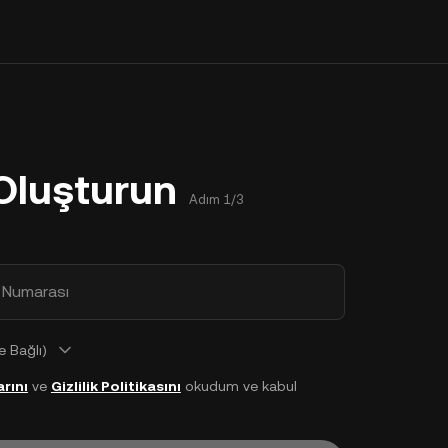
Oluşturun
Adım 1/3
 Numarası
 Bağlı)
rını
ve
Gizlilik Politikasını
okudum ve kabul