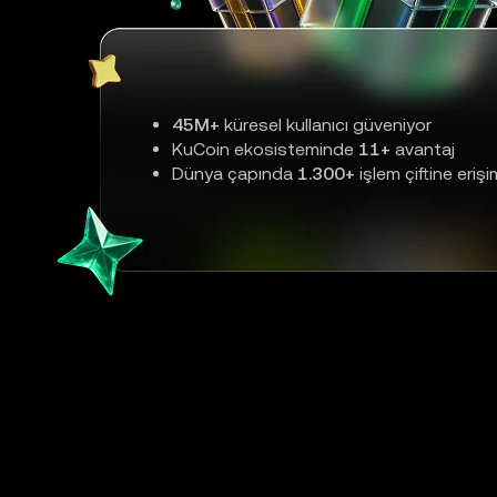
45M+
küresel kullanıcı güveniyor
KuCoin ekosisteminde
11+
avantaj
Dünya çapında
1.300+
işlem çiftine erişi