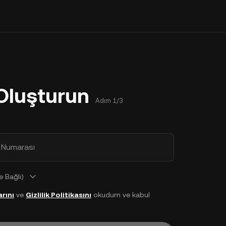
Oluşturun
Adım 1/3
 Numarası
 Bağlı)
rını
ve
Gizlilik Politikasını
okudum ve kabul