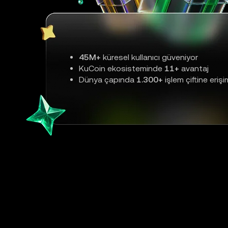
45M+
küresel kullanıcı güveniyor
KuCoin ekosisteminde
11+
avantaj
Dünya çapında
1.300+
işlem çiftine erişi