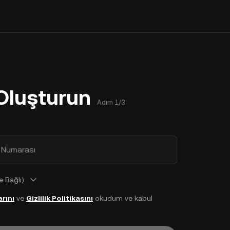
Oluşturun
Adım 1/3
 Numarası
 Bağlı)
rını
ve
Gizlilik Politikasını
okudum ve kabul