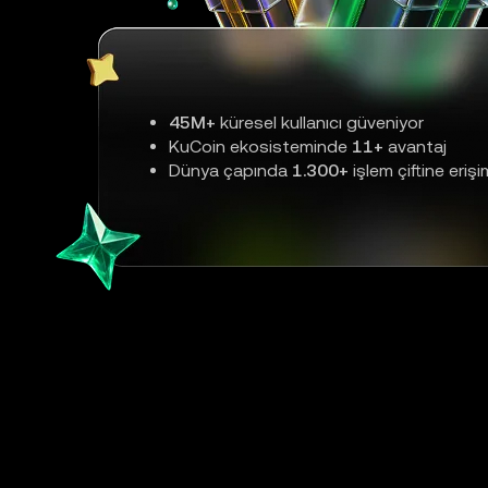
45M+
küresel kullanıcı güveniyor
KuCoin ekosisteminde
11+
avantaj
Dünya çapında
1.300+
işlem çiftine erişi