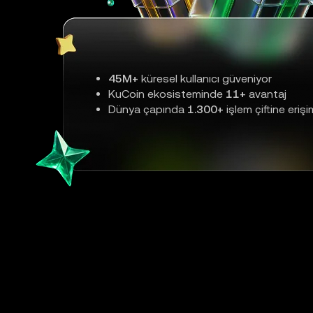
45M+
küresel kullanıcı güveniyor
KuCoin ekosisteminde
11+
avantaj
Dünya çapında
1.300+
işlem çiftine erişi