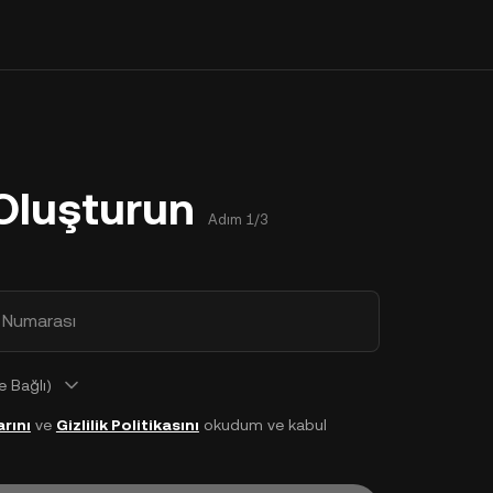
Oluşturun
Adım 1/3
 Numarası
 Bağlı)
rını
ve
Gizlilik Politikasını
okudum ve kabul