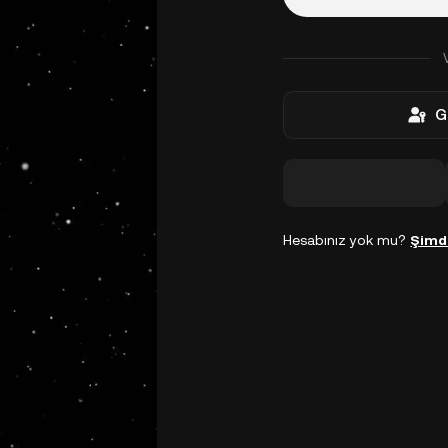
G
Hesabınız yok mu?
Şimd