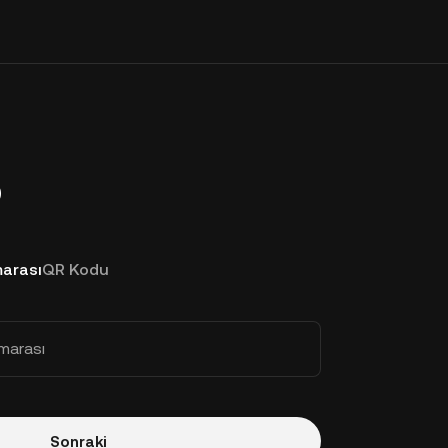
p
arası
QR Kodu
marası
Sonraki