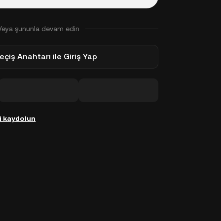
Veya şununla devam edin
eçiş Anahtarı ile Giriş Yap
i kaydolun