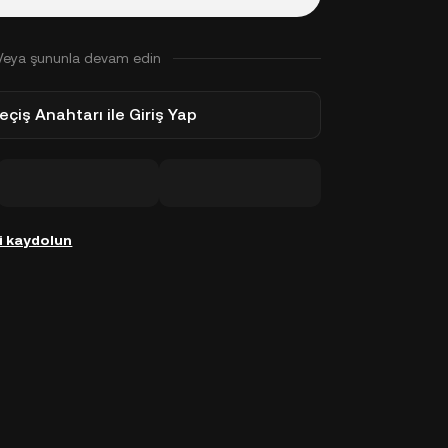
Veya şununla devam edin
eçiş Anahtarı ile Giriş Yap
i kaydolun