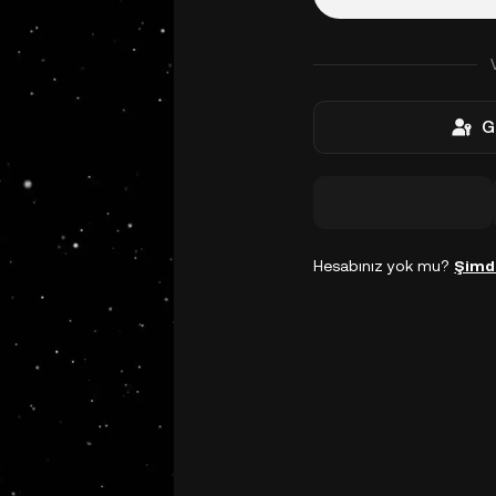
G
Hesabınız yok mu?
Şimd