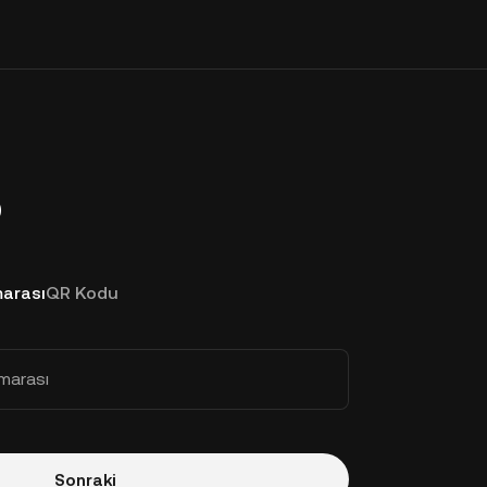
p
arası
QR Kodu
marası
Sonraki