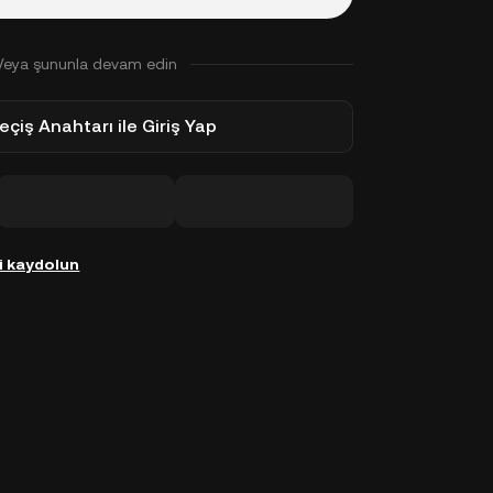
Veya şununla devam edin
eçiş Anahtarı ile Giriş Yap
i kaydolun