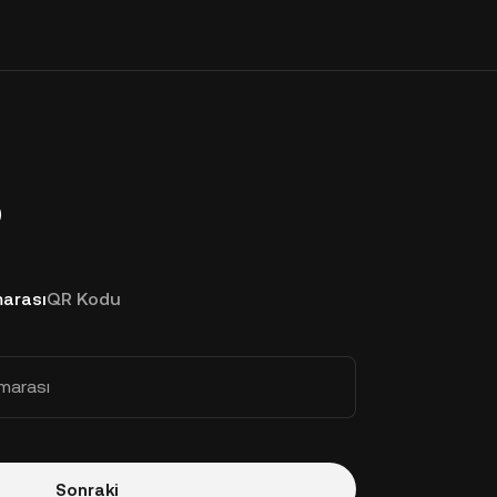
p
arası
QR Kodu
marası
Sonraki