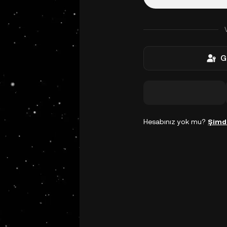
G
Hesabınız yok mu?
Şimd