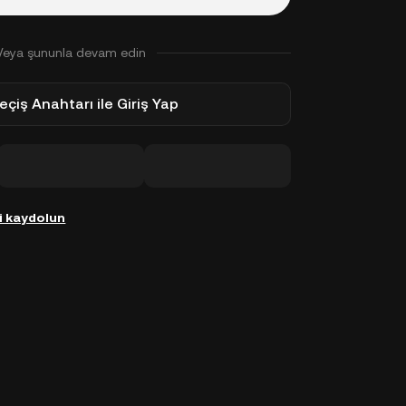
Veya şununla devam edin
eçiş Anahtarı ile Giriş Yap
i kaydolun