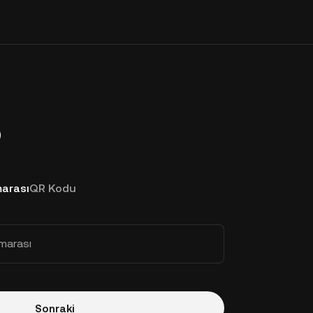
p
arası
QR Kodu
marası
Sonraki