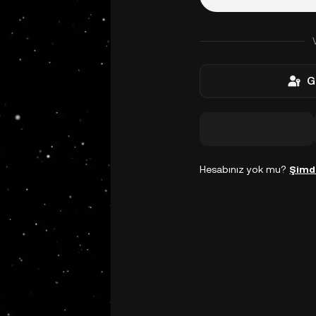
G
Hesabınız yok mu?
Şimd