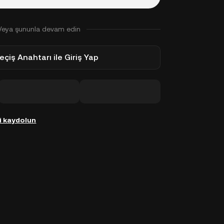
Veya şununla devam edin
eçiş Anahtarı ile Giriş Yap
i kaydolun