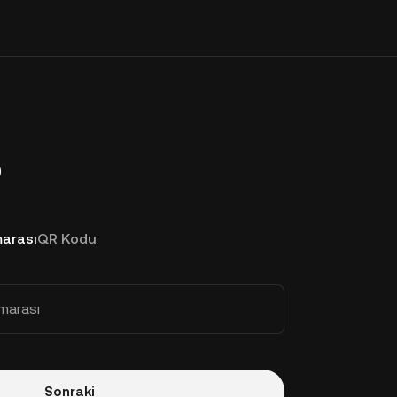
p
arası
QR Kodu
marası
Sonraki