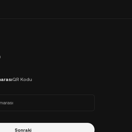
p
arası
QR Kodu
marası
Sonraki