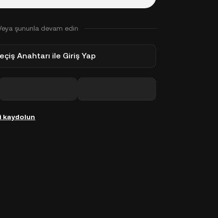
Veya şununla devam edin
eçiş Anahtarı ile Giriş Yap
i kaydolun