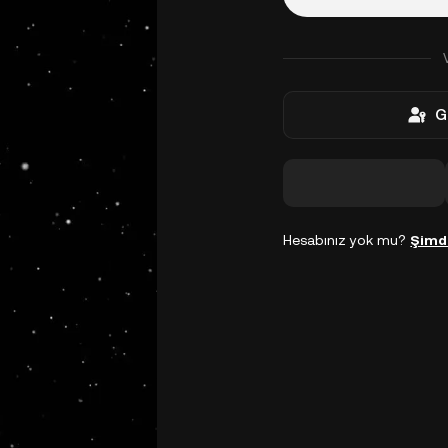
G
Hesabınız yok mu?
Şimd