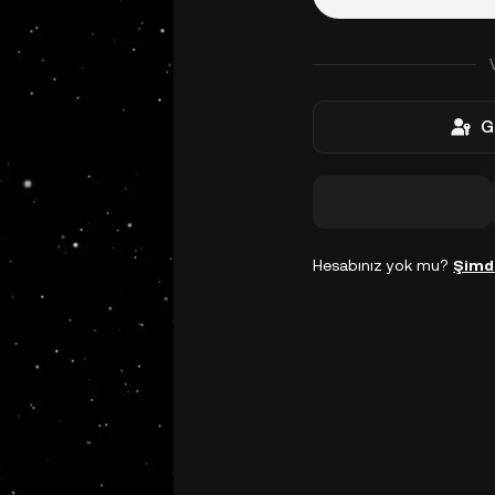
G
Hesabınız yok mu?
Şimd