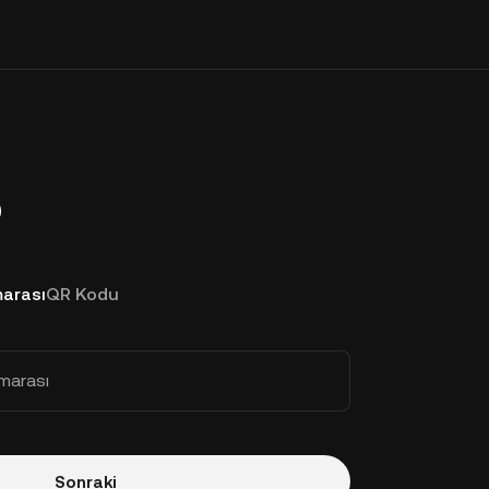
p
arası
QR Kodu
marası
Sonraki