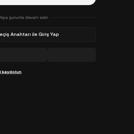
Veya şununla devam edin
eçiş Anahtarı ile Giriş Yap
i kaydolun