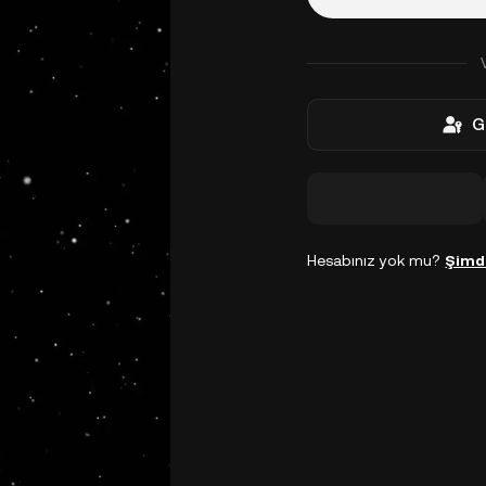
G
Hesabınız yok mu?
Şimd