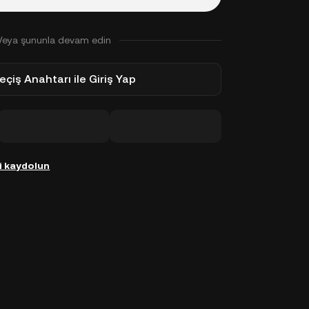
Veya şununla devam edin
eçiş Anahtarı ile Giriş Yap
i kaydolun