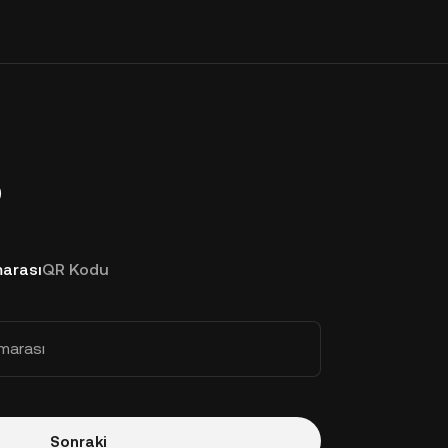
p
arası
QR Kodu
marası
Sonraki