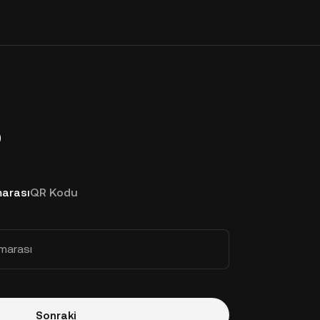
p
arası
QR Kodu
marası
Sonraki