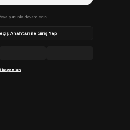
Veya şununla devam edin
eçiş Anahtarı ile Giriş Yap
i kaydolun