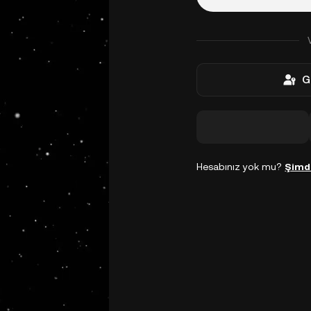
G
Hesabınız yok mu?
Şimd