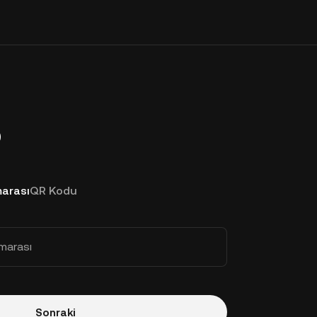
p
arası
QR Kodu
marası
Sonraki