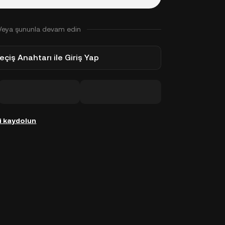
Veya şununla devam edin
eçiş Anahtarı ile Giriş Yap
i kaydolun