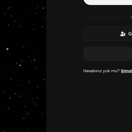
G
Hesabınız yok mu?
Şimd