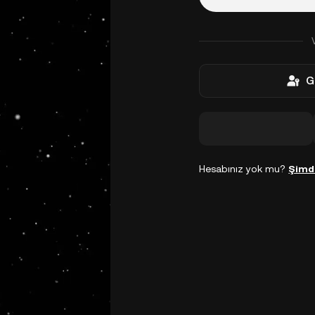
G
Hesabınız yok mu?
Şimd