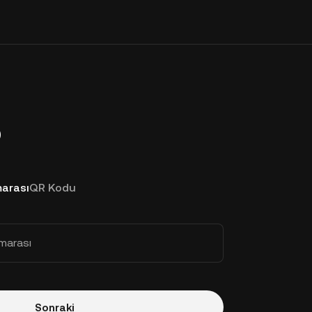
p
arası
QR Kodu
marası
Sonraki