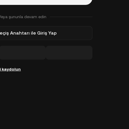
Veya şununla devam edin
eçiş Anahtarı ile Giriş Yap
i kaydolun