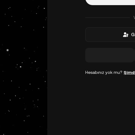
G
Hesabınız yok mu?
Şimd