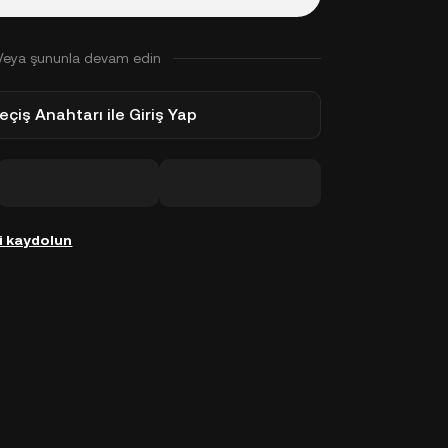
Veya şununla devam edin
eçiş Anahtarı ile Giriş Yap
i kaydolun