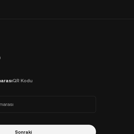
p
arası
QR Kodu
marası
Sonraki