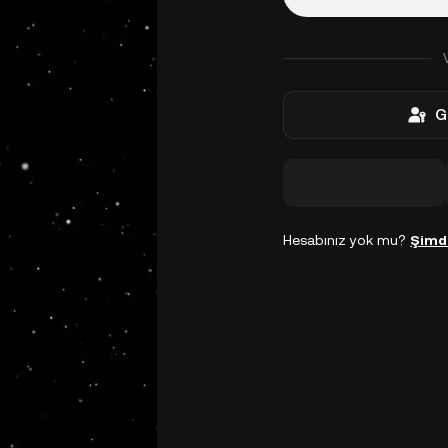
G
Hesabınız yok mu?
Şimd