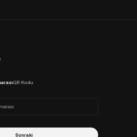
p
arası
QR Kodu
marası
Sonraki