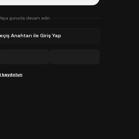
Veya şununla devam edin
eçiş Anahtarı ile Giriş Yap
i kaydolun