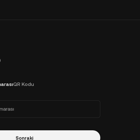
p
arası
QR Kodu
marası
Sonraki