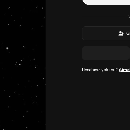
G
Hesabınız yok mu?
Şimd