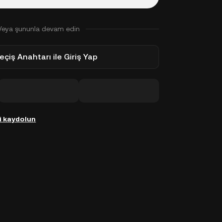
Veya şununla devam edin
eçiş Anahtarı ile Giriş Yap
i kaydolun