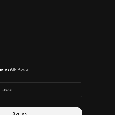
p
arası
QR Kodu
marası
Sonraki