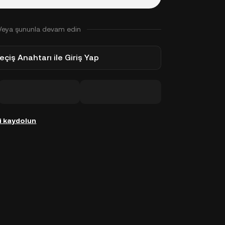
Veya şununla devam edin
eçiş Anahtarı ile Giriş Yap
i kaydolun