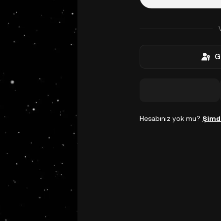
G
Hesabınız yok mu?
Şimd