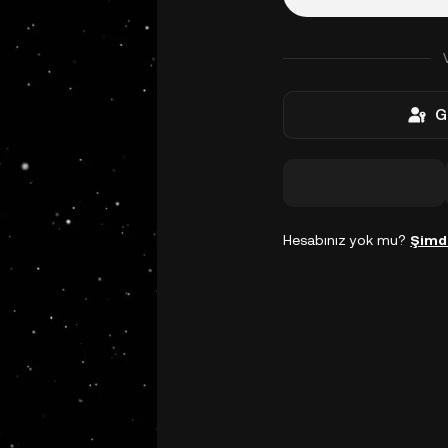
G
Hesabınız yok mu?
Şimd