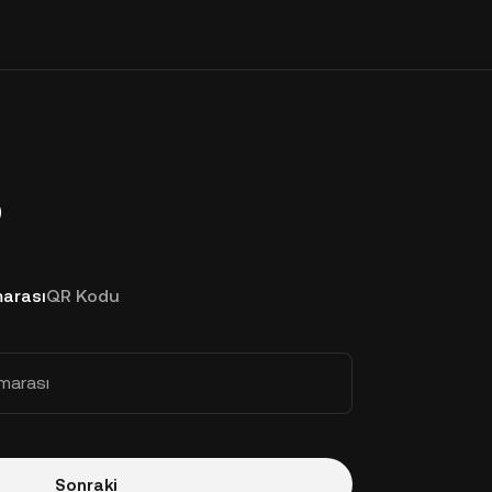
p
arası
QR Kodu
marası
Sonraki