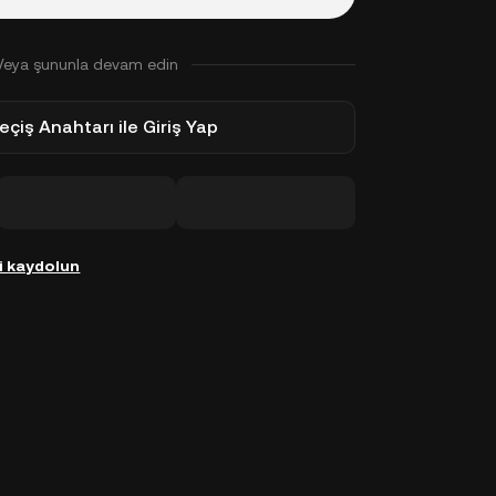
Veya şununla devam edin
eçiş Anahtarı ile Giriş Yap
i kaydolun