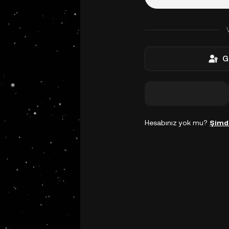
G
Hesabınız yok mu?
Şimd