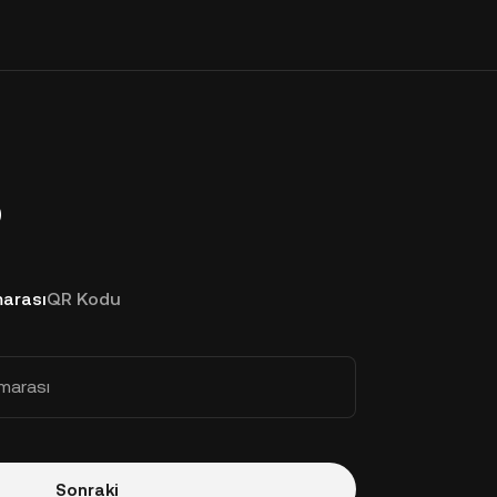
p
arası
QR Kodu
marası
Sonraki