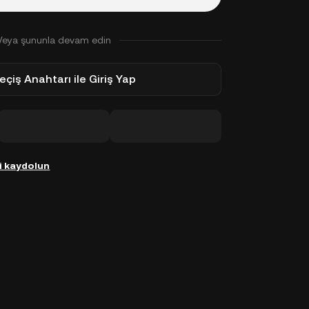
Veya şununla devam edin
eçiş Anahtarı ile Giriş Yap
i kaydolun