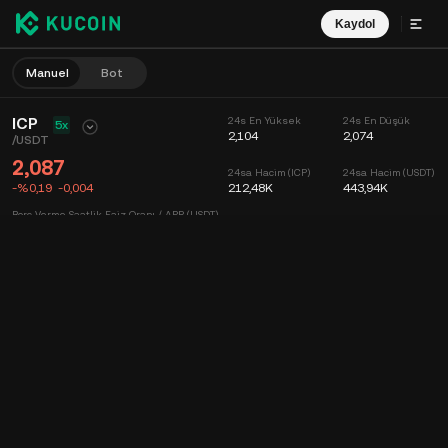
Kaydol
Manuel
Bot
ICP
24s En Yüksek
24s En Düşük
5x
2,104
2,074
/
USDT
2,087
24sa Hacim (ICP)
24sa Hacim (USDT)
-%0,19
-0,004
212,48K
443,94K
Borç Verme Saatlik Faiz Oranı / APR (USDT)
--
/
--
Grafik
Keşfet
Coin Bilgisi
Emir Defteri
Son İşlemler
Zaman
15dk
Grafik
Piyasa Derinliği