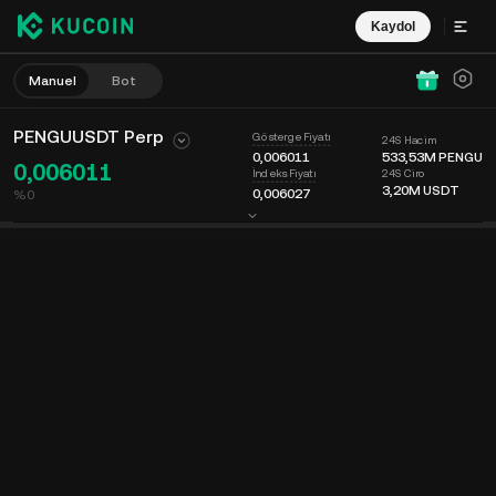
Kaydol
Manuel
Bot
PENGUUSDT Perp
Gösterge Fiyatı
24S Hacim
0,006011
533,26M
PENGU
0,006011
24S Ciro
İndeks Fiyatı
3,20M
USDT
0,006027
-%0,11
-0,000007
Grafik
Keşfet
Coin Bilgisi
Emir Defteri
Son İşlemler
Zaman
15dk
Son fiyat
Grafik
Piyasa Derinliği