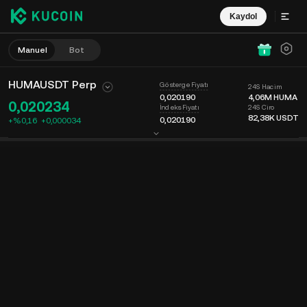
Kaydol
Manuel
Bot
HUMAUSDT Perp
Gösterge Fiyatı
24S Hacim
0,020190
4,06M
HUMA
0,020234
24S Ciro
İndeks Fiyatı
82,38K
USDT
0,020190
+%0,16
+
0,000034
Grafik
Keşfet
Coin Bilgisi
Emir Defteri
Son İşlemler
Zaman
15dk
Son fiyat
Grafik
Piyasa Derinliği