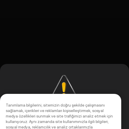
Tanımlama bilgilerini; sitemizin doğru şekilde çalışmasını
sağlamak, içerikleri ve reklamları kişiselleştirmek, sosyal
Risk Uyarısı
medya özellikleri sunmak ve site trafiğimizi analiz etmek için
kullanıyoruz. Aynı zamanda site kullanımınızla ilgili bilgileri;
KuCoin Vadeli işlemler 12.08.2026 15:00:00 (UTC+8)
sosyal medya, reklamcılık ve analiz ortaklarımızla