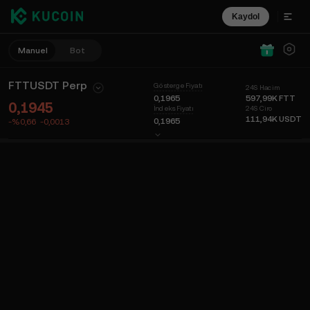
Kaydol
Manuel
Bot
FTTUSDT Perp
Gösterge Fiyatı
24S Hacim
0,1965
597,99K
FTT
0,1945
24S Ciro
İndeks Fiyatı
111,94K
USDT
0,1965
-%0,66
-0,0013
Grafik
Keşfet
Coin Bilgisi
Emir Defteri
Son İşlemler
Zaman
15dk
Son fiyat
Grafik
Piyasa Derinliği