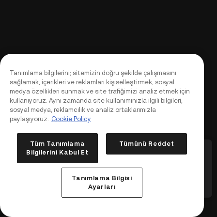
Tanımlama bilgilerini; sitemizin doğru şekilde çalışmasını
sağlamak, içerikleri ve reklamları kişiselleştirmek, sosyal
medya özellikleri sunmak ve site trafiğimizi analiz etmek için
kullanıyoruz. Aynı zamanda site kullanımınızla ilgili bilgileri;
sosyal medya, reklamcılık ve analiz ortaklarımızla
paylaşıyoruz.
Cookie Policy
Tüm Tanımlama
Tümünü Reddet
eme: En fazla 10x
KuCoin Vadeli, Birden Fazla Sürekli
KuCo
Bilgilerini Kabul Et
li Sözleşme
Sözleşme ve İlgili Hizmetleri Kaldırıyor
Setl
(2026-08-12)
Baş
Giriş Yap
Üye Ol
Tanımlama Bilgisi
5
/
5
1
/
5
Listeden Çıkarma
Du
Ayarları