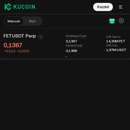
Kaydol
Manuel
Bot
FETUSDT Perp
Gösterge Fiyatı
24S Hacim
0,1367
14,30M
FET
0,1367
24S Ciro
İndeks Fiyatı
1,97M
USDT
0,1368
-%0,14
-0,0002
Grafik
Keşfet
Coin Bilgisi
Emir Defteri
Son İşlemler
Zaman
15dk
Son fiyat
Grafik
Piyasa Derinliği