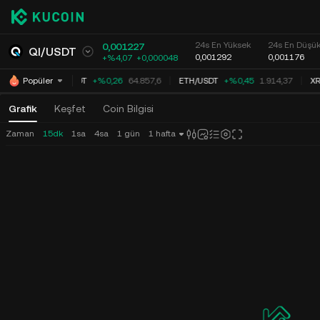
24s En Yüksek
24s En Düşü
0,001227
QI
/
USDT
0,001292
0,001176
+%4,07
+
0,000048
BTC
/
USDT
+%0,26
64.857,6
ETH
/
USDT
+%0,45
1.914,37
XR
Popüler
Grafik
Keşfet
Coin Bilgisi
Zaman
15dk
1sa
4sa
1 gün
1 hafta