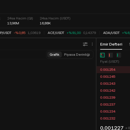
k
24sa Hacim (QI)
24sa Hacim (USDT)
13,96M
16,88K
P
/
USDT
-%0,86
1,03610
ACE
/
USDT
+%91,00
0,14379
ADA
/
USDT
+%6,
Emir Defteri
Grafik
Piyasa Derinliği
Fiyat (USDT)
0.001254
0.001245
0.001243
0.001242
0.001239
0.001237
0.001234
0.001232
0,001227
≈ 