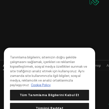
Tanımlama bilgilerini; sitemizin doğru şekilde
çalışmasını sağlamak, içerikleri ve reklamları
Açık Emirler
(
0
)
Pozisyonlar (0)
Varlıklar
Emir Geçmişi
A
kişiselleştirmek, sosyal medya özellikleri sunmak ve
site trafiğimizi analiz etmek için kullanıyoruz. Aynı
Temel Emirler (0)
Gelişmiş Emirler (0)
TWAP Emirleri (0)
zamanda site kullanımınızla ilgili bilgileri; sosyal
medya, reklamcılık ve analiz ortaklarımızla
paylaşıyoruz.
Cookie Policy
Tüm Tanımlama Bilgilerini Kabul Et
Tümünü Reddet