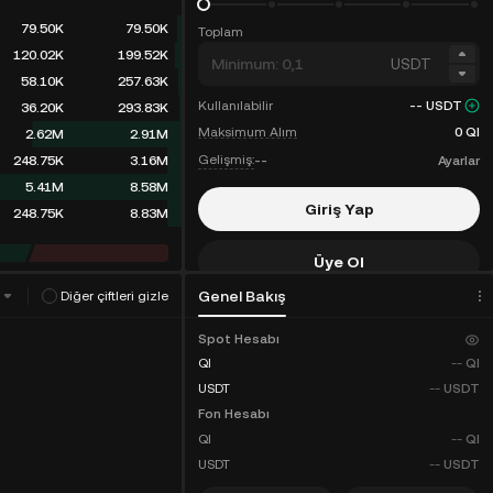
79.50K
79.50K
Toplam
120.02K
199.52K
USDT
58.10K
257.63K
Kullanılabilir
--
USDT
36.20K
293.83K
Maksimum Alım
0
QI
2.62M
2.91M
Gelişmiş:
--
Ayarlar
248.75K
3.16M
5.41M
8.58M
Giriş Yap
248.75K
8.83M
Üye Ol
Genel Bakış
Diğer çiftleri gizle
Komisyon İndirimleri
Spot Hesabı
QI
--
QI
USDT
--
USDT
Fon Hesabı
QI
--
QI
USDT
--
USDT