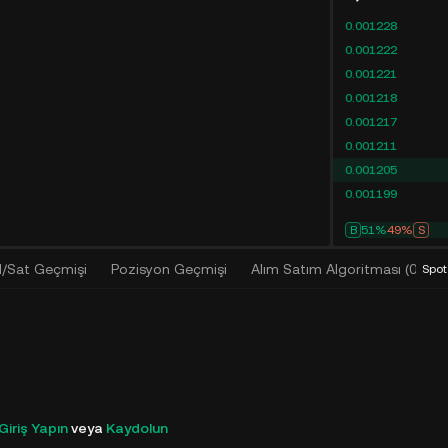
0.001228
0.001222
0.001221
0.001218
0.001217
0.001211
0.001205
0.001199
B
51%
49%
S
l/Sat Geçmişi
Pozisyon Geçmişi
Alım Satım Algoritması
(
0
)
Spot
Giriş Yapın
veya
Kaydolun