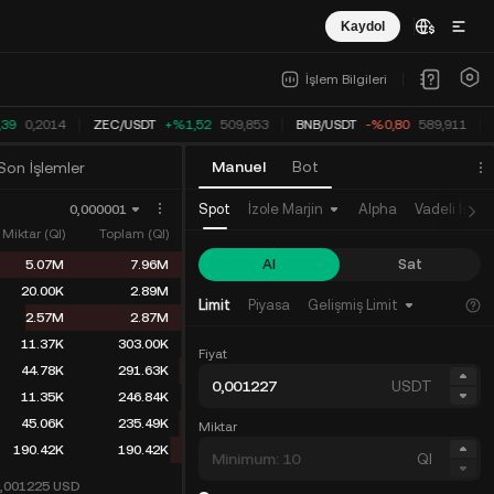
Kaydol
İşlem Bilgileri
39
0,2014
ZEC
/
USDT
+%1,52
509,853
BNB
/
USDT
-%0,80
589,911
Manuel
Bot
Son İşlemler
Spot
İzole Marjin
Alpha
Vadeli İşlem
0,000001
Miktar (QI)
Toplam (QI)
Al
Sat
5.07M
7.96M
20.00K
2.89M
Limit
Piyasa
Gelişmiş Limit
2.57M
2.87M
11.37K
303.00K
Fiyat
44.78K
291.63K
USDT
11.35K
246.84K
45.06K
235.49K
Miktar
190.42K
190.42K
QI
0,001225
USD