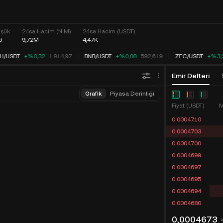
üşük
24sa Hacim (NIM)
24sa Hacim (USDT)
6
9,72M
4,47K
H
/
USDT
+%0,32
1.914,97
BNB
/
USDT
+%0,08
592,619
ZEC
/
USDT
+%3,
Emir Defteri
Grafik
Piyasa Derinliği
Fiyat (USDT)
M
0.0004710
0.0004703
0.0004700
0.0004699
0.0004697
0.0004695
0.0004694
0.0004680
0,0004673