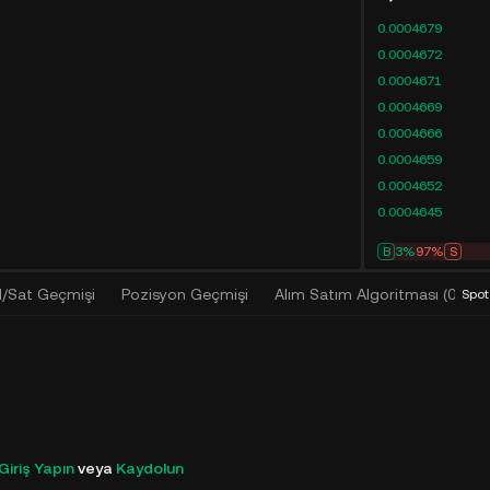
0.0004679
0.0004672
0.0004671
0.0004669
0.0004666
0.0004659
0.0004652
0.0004645
B
3%
97%
S
l/Sat Geçmişi
Pozisyon Geçmişi
Alım Satım Algoritması
(
0
)
Spot
Giriş Yapın
veya
Kaydolun