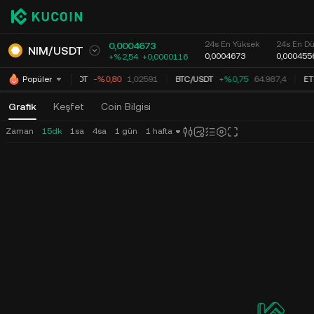
24s En Yüksek
24s En D
0,0004673
NIM
/
USDT
0,0004673
0,000455
+%2,54
+
0,0000116
XRP
/
USDT
-%0,80
1,02591
BTC
/
USDT
+%0,75
64.987,4
ET
Popüler
Grafik
Keşfet
Coin Bilgisi
Zaman
15dk
1sa
4sa
1 gün
1 hafta