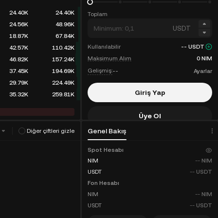
24.40K
24.40K
Toplam
24.56K
48.96K
USDT
18.87K
67.84K
Kullanılabilir
--
USDT
42.57K
110.42K
Maksimum Alım
0
NIM
46.82K
157.24K
Gelişmiş:
--
Ayarlar
37.45K
194.69K
29.79K
224.49K
Giriş Yap
35.32K
259.81K
Üye Ol
Genel Bakış
Diğer çiftleri gizle
Komisyon İndirimleri
Spot Hesabı
NIM
--
NIM
USDT
--
USDT
Fon Hesabı
NIM
--
NIM
USDT
--
USDT