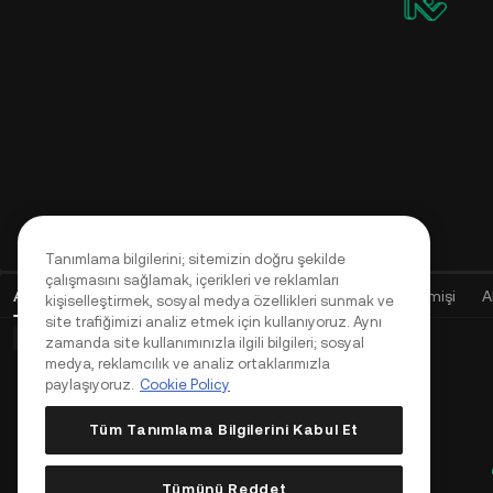
Tanımlama bilgilerini; sitemizin doğru şekilde
çalışmasını sağlamak, içerikleri ve reklamları
Açık Emirler
(
0
)
Pozisyonlar (0)
Varlıklar
Emir Geçmişi
A
kişiselleştirmek, sosyal medya özellikleri sunmak ve
site trafiğimizi analiz etmek için kullanıyoruz. Aynı
Temel Emirler (0)
Gelişmiş Emirler (0)
TWAP Emirleri (0)
zamanda site kullanımınızla ilgili bilgileri; sosyal
medya, reklamcılık ve analiz ortaklarımızla
paylaşıyoruz.
Cookie Policy
Tüm Tanımlama Bilgilerini Kabul Et
Tümünü Reddet