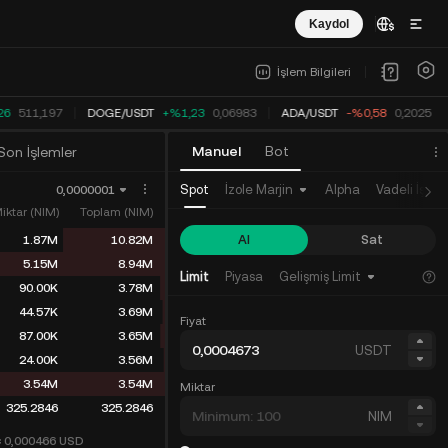
Kaydol
İşlem Bilgileri
26
511,197
DOGE
/
USDT
+%1,23
0,06983
ADA
/
USDT
-%0,58
0,2025
Manuel
Bot
Son İşlemler
Spot
İzole Marjin
Alpha
Vadeli İşlem
0,0000001
iktar (NIM)
Toplam (NIM)
Al
Sat
1.87M
10.82M
5.15M
8.94M
Limit
Piyasa
Gelişmiş Limit
90.00K
3.78M
44.57K
3.69M
Fiyat
87.00K
3.65M
USDT
24.00K
3.56M
3.54M
3.54M
Miktar
325.2846
325.2846
NIM
≈ 0,000466
USD