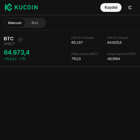
Kaydol
Manuel
Bot
BTC
24s En Yüksek
24s En Düşük
65.187
64.825,6
/
USDT
64.973,4
24sa Hacim (BTC)
24sa Hacim (USDT)
+%0,11
+
75
752,9
48,95M
Grafik
Keşfet
Coin Bilgisi
Emir Defteri
Son İşlemler
Zaman
15dk
Grafik
Piyasa Derinliği