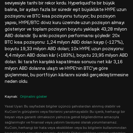
seviyesiyle tarihi bir rekor kırdu. Hyperliquid'te bir büyük
balina, bir aydan fazla bir süredir eşit büyüklükte HYPE uzun
pozisyonu ve BTC kısa pozisyonu tutuyor; bu pozisyon
yapısı, HYPE/BTC döviz kuru üzerinde uzun pozisyon almayı
gösteriyor ve toplam pozisyon boyutu yaklaşık 43,28 milyon
ABD dolarıdır. Şu anki pozisyon performansı şöyledir: 20x
BTC kısa pozisyonu: 1,24 milyon ABD doları kayıp (-127%),
boyutu 19,33 milyon ABD doları; 10x HYPE uzun pozisyonu:
4,4 milyon ABD doları kâr (+183%), boyutu 23,95 milyon ABD
doları. İki tarafın karşılıklı kapatılması sonucu net kâr 3,16
milyon ABD dolarına ulaştı ve HYPE'nin BTC'ye göre
güçlenmesi, bu portföyün kârlarını sürekli gerçekleştirmesine
neden oldu.
Kaynak
:
Orijinalini göster
Yasal Uyarı: Bu sayfadaki bilgiler üçüncü şahıslardan alınmış olabilir ve
KuCoin'in görüşlerini veya fikirlerini yansıtmayabilir. Bu içerik, herhangi bir
beyan veya garanti olmaksızın yalnızca genel bilgilendirme amacıyla
sağlanmıştır ve finansal veya yatırım tavsiyesi olarak yorumlanamaz.
KuCoin, herhangi bir hata veya eksiklikten veya bu bilgilerin kullanımından