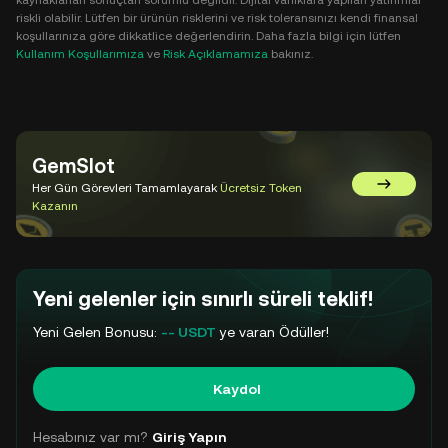
kaynaklanan sonuçtan sorumlu değildir. Dijital varlıklara yapılan yatırımlar
riskli olabilir. Lütfen bir ürünün risklerini ve risk toleransınızı kendi finansal
koşullarınıza göre dikkatlice değerlendirin. Daha fazla bilgi için lütfen
Kullanım Koşullarımıza
ve
Risk Açıklamamıza
bakınız.
GemSlot
Her Gün Görevleri Tamamlayarak
Ücretsiz Token
GemSlot'a 
Kazanın
Yeni gelenler için sınırlı süreli teklif!
Yeni Gelen Bonusu:
-- USDT
ye varan Ödüller!
Kaydol
Hesabınız var mı?
Giriş Yapın