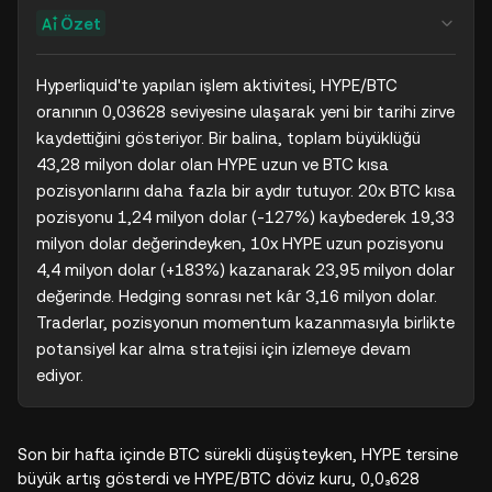
Özet
Hyperliquid'te yapılan işlem aktivitesi, HYPE/BTC 
oranının 0,03628 seviyesine ulaşarak yeni bir tarihi zirve 
kaydettiğini gösteriyor. Bir balina, toplam büyüklüğü 
43,28 milyon dolar olan HYPE uzun ve BTC kısa 
pozisyonlarını daha fazla bir aydır tutuyor. 20x BTC kısa 
pozisyonu 1,24 milyon dolar (-127%) kaybederek 19,33 
milyon dolar değerindeyken, 10x HYPE uzun pozisyonu 
4,4 milyon dolar (+183%) kazanarak 23,95 milyon dolar 
değerinde. Hedging sonrası net kâr 3,16 milyon dolar. 
Traderlar, pozisyonun momentum kazanmasıyla birlikte 
potansiyel kar alma stratejisi için izlemeye devam 
ediyor.
Son bir hafta içinde BTC sürekli düşüşteyken, HYPE tersine
büyük artış gösterdi ve HYPE/BTC döviz kuru, 0,0₃628