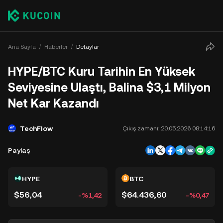
Ana Sayfa
Haberler
Detaylar
HYPE/BTC Kuru Tarihin En Yüksek
Seviyesine Ulaştı, Balina $3,1 Milyon
Net Kar Kazandı
TechFlow
Çıkış zamanı:
20.05.2026 08:14:16
Paylaş
HYPE
BTC
$56,04
$64.436,60
-%1,42
-%0,47