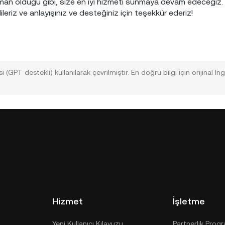
 zaman olduğu gibi, size en iyi hizmeti sunmaya devam edeceği
ileriz ve anlayışınız ve desteğiniz için teşekkür ederiz!
si (GPT destekli) kullanılarak çevrilmiştir. En doğru bilgi için orijinal İn
Hizmet
İşletme
Yeni Kullanıcı Kılavuzu
Partnerlik Prog