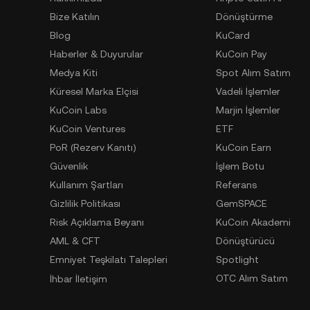
Bize Katılın
Dönüştürme
Blog
KuCard
Haberler & Duyurular
KuCoin Pay
Medya Kiti
Spot Alım Satım
Küresel Marka Elçisi
Vadeli İşlemler
KuCoin Labs
Marjin İşlemler
KuCoin Ventures
ETF
PoR (Rezerv Kanıtı)
KuCoin Earn
Güvenlik
İşlem Botu
Kullanım Şartları
Referans
Gizlilik Politikası
GemSPACE
Risk Açıklama Beyanı
KuCoin Akademi
AML & CFT
Dönüştürücü
Emniyet Teşkilatı Talepleri
Spotlight
OTC Alım Satım
İhbar İletişim