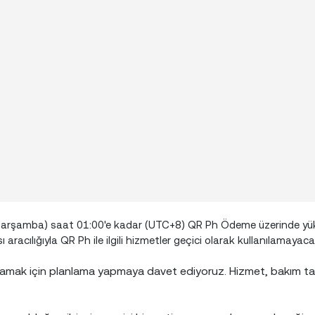
 (Çarşamba) saat 01:00'e kadar (UTC+8) QR Ph Ödeme üzerinde yü
acılığıyla QR Ph ile ilgili hizmetler geçici olarak kullanılamayacak
er yapmamak için planlama yapmaya davet ediyoruz. Hizmet, bakım