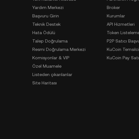
Yardım Merkezi
Broker
Başvuru Girin
Kurumlar
Teknik Destek
API Hizmetleri
Hata Ödülü
Token Listelem
Talep Doğrulama
P2P Satıcı Başv
Resmi Doğrulama Merkezi
KuCoin Temsilci
Komisyonlar & VIP
KuCoin Pay Satı
Özel Muamele
Listeden çıkarılanlar
Site Haritası