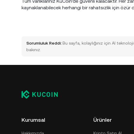
Tüm varlıklarınız KuCoin'de güvenli kalacaktır. Her
kaynaklanabilecek herhangi bir rahatsızlık için özür d
Sorumluluk Reddi:
Bu sayfa, kolaylığınız için AI teknoloji
bakınız.
Kurumsal
Ürünler
Hakkımızda
Kripto Satın Al