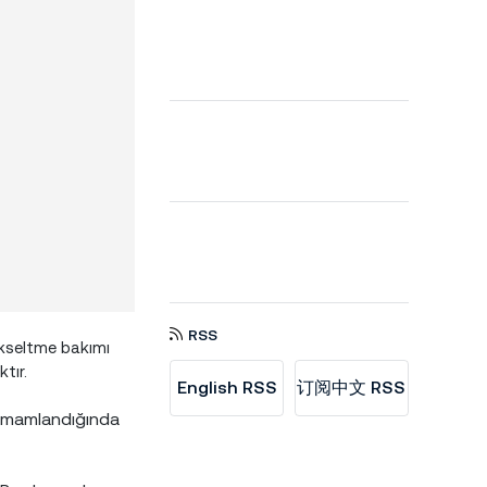
RSS
kseltme bakımı
tır.
English RSS
订阅中文 RSS
 tamamlandığında