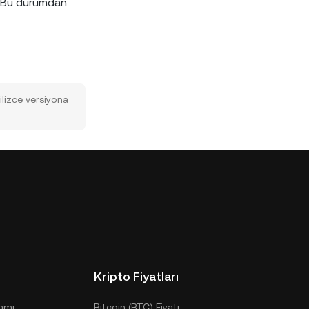
z. Bu durumdan
gilizce versiyona
Kripto Fiyatları
ramı
Bitcoin (BTC) Fiyatı