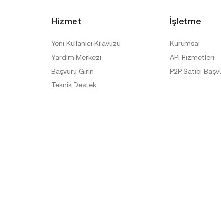
Hizmet
İşletme
Yeni Kullanıcı Kılavuzu
Kurumsal
Yardım Merkezi
API Hizmetleri
Başvuru Girin
P2P Satıcı Başv
Teknik Destek
Talep Doğrulama
Resmi Doğrulama Merkezi
Özel Muamele
Listeden çıkarılanlar
Site Haritası
anı