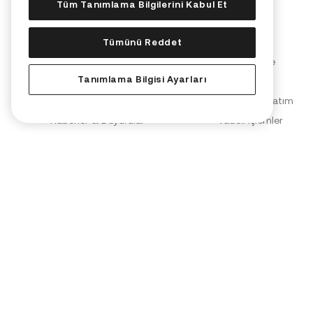
Tüm Tanımlama Bilgilerini Kabul Et
Kurumsal
Ürünler
Tümünü Reddet
Hakkımızda
Dönüştürme
Tanımlama Bilgisi Ayarları
Bize Katılın
KuCard
Blog
Spot Alım Satım
Haberler & Duyurular
Vadeli İşlemler
Marka Ortaklıkları
Marjin İşlemler
KuCoin Labs
KuMining
KuCoin Ventures
KuCoin Akademi
PoR (Rezerv Kanıtı)
Dönüştürücü
Güvenlik
OTC Alım Satım
Kullanım Şartları
Kia Yapay Zeka Asist
Gizlilik Politikası
Risk Açıklama Beyanı
AML & CFT