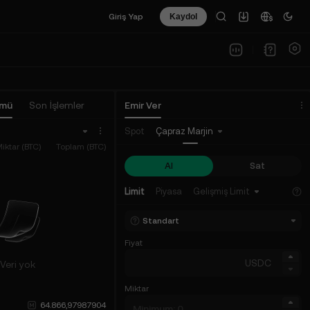
Giriş Yap
Kaydol
ümü
Son İşlemler
Emir Ver
Spot
Çapraz Marjin
iktar (BTC)
Toplam (BTC)
Al
Sat
Limit
Piyasa
Gelişmiş Limit
Standart
Fiyat
USDC
Veri yok
Miktar
64.866,97987904