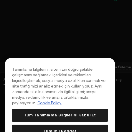
Transfer
Borçlanma
Al-Sat
Geri Ödeme
Süreç
Tanımlama bilgilerini; sitemizin doğru şekilde
çalışmasını sağlamak, içerikleri ve reklamları
Açık Emirler
(
0
)
Varlıklar
Emir Geçmişi
Al/Sat Geçmişi
kişiselleştirmek, sosyal medya özellikleri sunmak ve
site trafiğimizi analiz etmek için kullanıyoruz. Aynı
Temel Emirler (0)
Gelişmiş Emirler (0)
zamanda site kullanımınızla ilgili bilgileri; sosyal
medya, reklamcılık ve analiz ortaklarımızla
paylaşıyoruz.
Cookie Policy
Tüm Tanımlama Bilgilerini Kabul Et
Tümünü Reddet