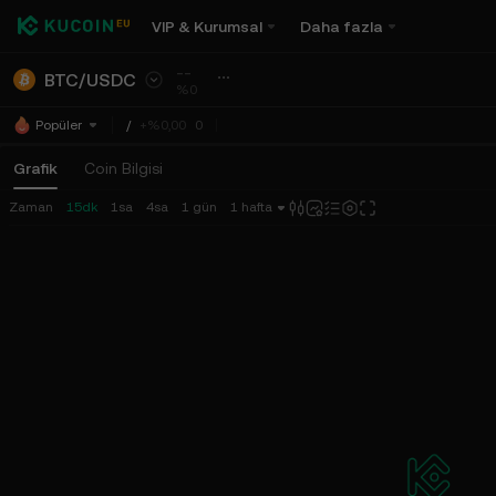
VIP & Kurumsal
Daha fazla
--
BTC
/
USDC
%0
/
+%0,00
0
Popüler
Grafik
Coin Bilgisi
Zaman
15dk
1sa
4sa
1 gün
1 hafta