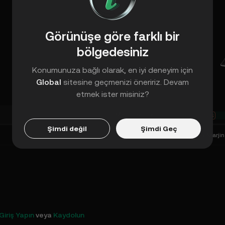
Görünüşe göre farklı bir
bölgedesiniz
Konumunuza bağlı olarak, en iyi deneyim için
Global
sitesine geçmenizi öneririz. Devam
etmek ister misiniz?
Marjin Rehberi
B
50%
50%
S
Şimdi değil
Şimdi Geç
Çapraz Marjin
Giriş Yapın
veya
Kaydolun