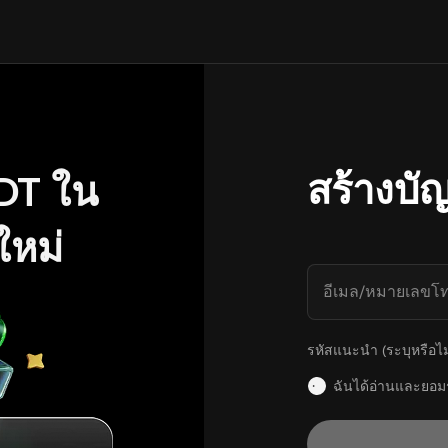
สร้างบัญ
DT ใน
ใหม่
อีเมล/หมายเลขโท
รหัสแนะนำ (ระบุหรือไม่
ฉันได้อ่านและยอม