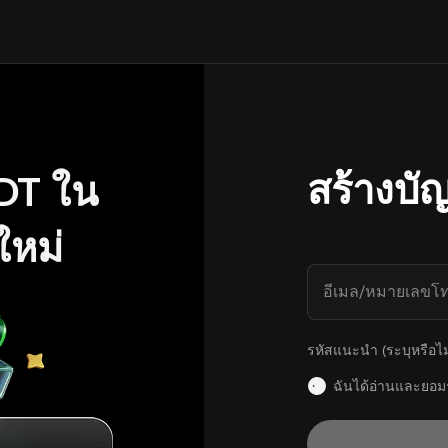
สร้างบัญ
DT ใน
ใหม่
อีเมล/หมายเลขโท
รหัสแนะนำ (ระบุหรือไม่
ฉันได้อ่านและยอม