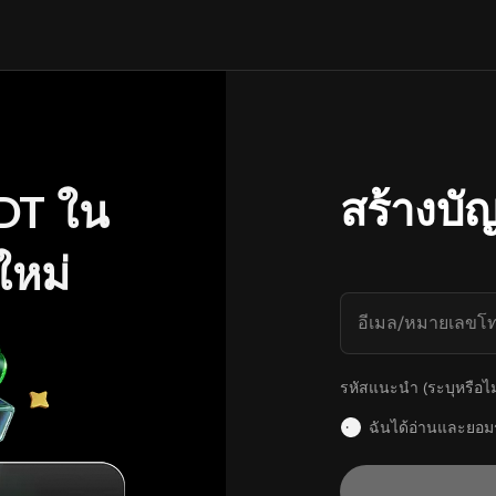
สร้างบัญ
DT ใน
ใหม่
อีเมล/หมายเลขโท
รหัสแนะนำ (ระบุหรือไม่
ฉันได้อ่านและยอม